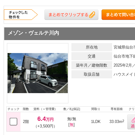
メゾン・ヴェルテ川内
所在地
宮城県仙台市
交通
仙台市地下
築年月／建物階数
2025年2
取扱店舗
ハウスメイ
チェック
階数
賃料（＋管理費）
敷／礼[保証]
間取り
専有面積
クリ
6.4
無/無
万円
2
2階
1LDK
33.03m
[
無
]
（+3,500円）