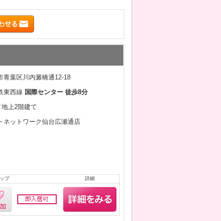
青葉区川内澱橋通12-18
鉄東西線
国際センター 徒歩8分
月／地上2階建て
トネットワーク仙台広瀬通店
ップ
詳細