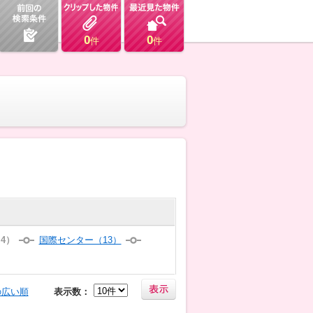
0
0
件
件
4）
国際センター（13）
の広い順
表示数：