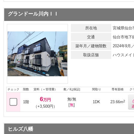
グランドール川内ＩＩ
所在地
宮城県仙台市
交通
仙台市地下
築年月／建物階数
2024年9
取扱店舗
ハウスメイ
チェック
階数
賃料（＋管理費）
敷／礼[保証]
間取り
専有面積
ク
6
無/無
万円
2
1階
1DK
23.66m
[
無
]
（+3,500円）
ヒルズ八幡