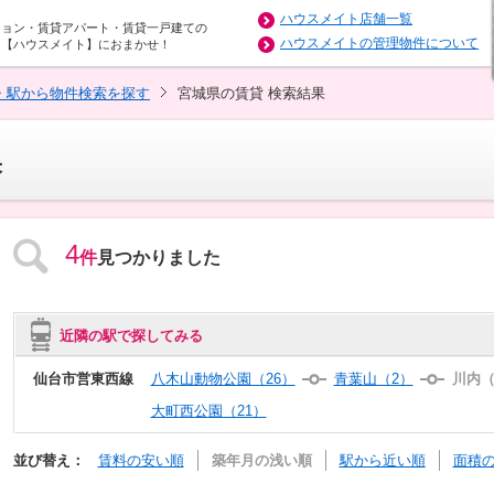
ハウスメイト店舗一覧
ション・賃貸アパート・賃貸一戸建ての
ハウスメイトの管理物件について
は【ハウスメイト】におまかせ！
・駅から物件検索を探す
宮城県の賃貸 検索結果
果
4
件
見つかりました
近隣の駅で探してみる
仙台市営東西線
八木山動物公園（26）
青葉山（2）
川内（
大町西公園（21）
並び替え：
賃料の安い順
築年月の浅い順
駅から近い順
面積