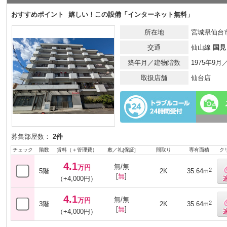
おすすめポイント
嬉しい！この設備「インターネット無料」
所在地
宮城県仙台市
交通
仙山線
国見
築年月／建物階数
1975年9
取扱店舗
仙台店
募集部屋数：
2件
チェック
階数
賃料（＋管理費）
敷／礼[保証]
間取り
専有面積
ク
4.1
無/無
万円
2
5階
2K
35.64m
[
無
]
（+4,000円）
4.1
無/無
万円
2
3階
2K
35.64m
[
無
]
（+4,000円）