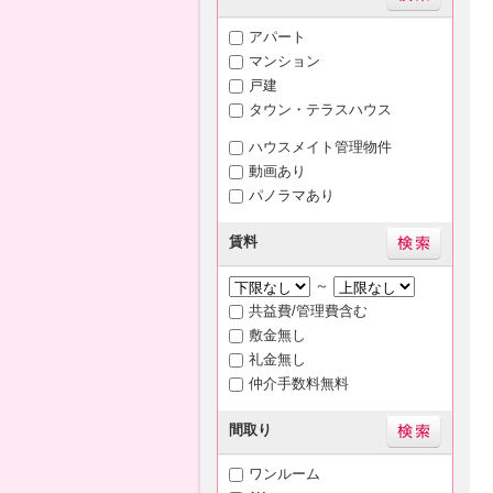
アパート
マンション
戸建
タウン・テラスハウス
ハウスメイト管理物件
動画あり
パノラマあり
賃料
～
共益費/管理費含む
敷金無し
礼金無し
仲介手数料無料
間取り
ワンルーム