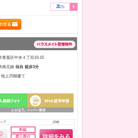
次へ
青葉区中央４丁目10-15
鉄南北線
仙台 徒歩3分
／地上25階建て
ップ
詳細