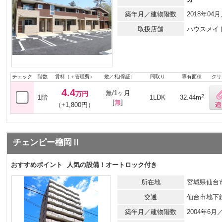
築年月／建物階数
2018年0
取扱店舗
ハウスメイ
チェック
階数
賃料（＋管理費）
敷／礼[保証]
間取り
専有面積
クリ
4.4
無/1ヶ月
万円
2
1階
1LDK
32.44m
[
無
]
（+1,800円）
チェンピー榴岡Ⅱ
おすすめポイント
人気の設備！オートロック付き
所在地
宮城県仙台市
交通
仙台市地下
築年月／建物階数
2004年6月