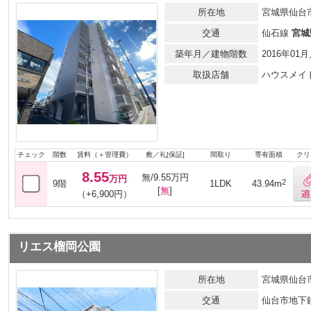
所在地
宮城県仙台
交通
仙石線
宮城
築年月／建物階数
2016年0
取扱店舗
ハウスメイ
チェック
階数
賃料（＋管理費）
敷／礼[保証]
間取り
専有面積
クリ
8.55
無/9.55万円
万円
2
9階
1LDK
43.94m
[
無
]
（+6,900円）
リエス榴岡公園
所在地
宮城県仙台市
交通
仙台市地下