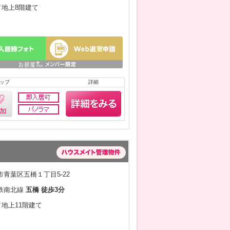
月／地上8階建て
ップ
詳細
青葉区五橋１丁目5-22
鉄南北線
五橋 徒歩3分
／地上11階建て