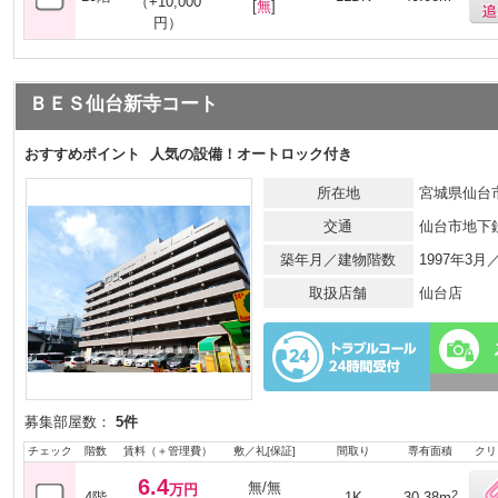
（+10,000
[
無
]
円）
ＢＥＳ仙台新寺コート
おすすめポイント
人気の設備！オートロック付き
所在地
宮城県仙台市
交通
仙台市地下
築年月／建物階数
1997年3
取扱店舗
仙台店
募集部屋数：
5件
チェック
階数
賃料（＋管理費）
敷／礼[保証]
間取り
専有面積
クリ
6.4
無/無
万円
2
4階
1K
30.38m