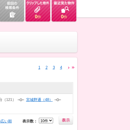
0
0
件
件
1
2
3
4
5
6
7
8
台（121）
宮城野通（48）
の広い順
表示数：