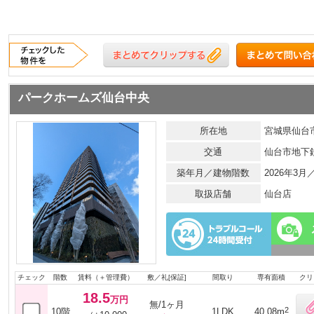
パークホームズ仙台中央
所在地
宮城県仙台市
交通
仙台市地下
築年月／建物階数
2026年3月
取扱店舗
仙台店
チェック
階数
賃料（＋管理費）
敷／礼[保証]
間取り
専有面積
クリ
18.5
万円
無/1ヶ月
2
10階
1LDK
40.08m