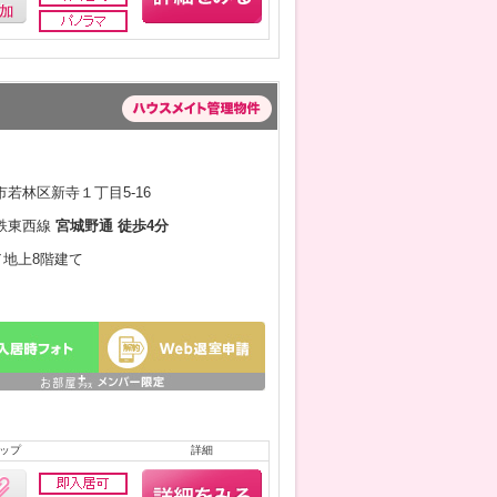
若林区新寺１丁目5-16
鉄東西線
宮城野通 徒歩4分
月／地上8階建て
ップ
詳細