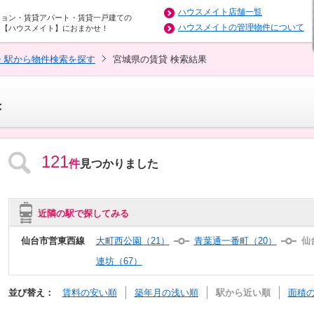
ハウスメイト店舗一覧
ション・賃貸アパート・賃貸一戸建ての
ハウスメイトの管理物件について
は【ハウスメイト】におまかせ！
・駅から物件検索を探す
宮城県の賃貸 検索結果
果
121
件
見つかりました
近隣の駅で探してみる
仙台市営東西線
大町西公園（21）
青葉通一番町（20）
仙
連坊（67）
並び替え：
賃料の安い順
築年月の浅い順
駅から近い順
面積