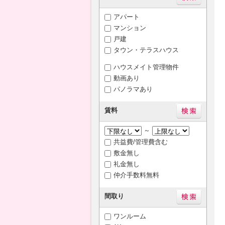
アパート
マンション
戸建
タウン・テラスハウス
ハウスメイト管理物件
動画あり
パノラマあり
賃料
～
共益費/管理費含む
敷金無し
礼金無し
仲介手数料無料
間取り
ワンルーム