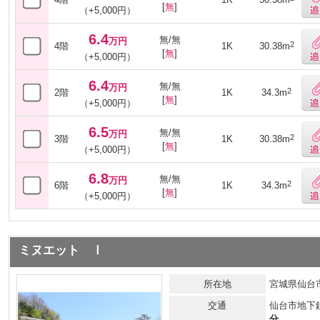
[
無
]
（+5,000円）
6.4
無/無
万円
2
4階
1K
30.38m
[
無
]
（+5,000円）
6.4
無/無
万円
2
2階
1K
34.3m
[
無
]
（+5,000円）
6.5
無/無
万円
2
3階
1K
30.38m
[
無
]
（+5,000円）
6.8
無/無
万円
2
6階
1K
34.3m
[
無
]
（+5,000円）
ミヌエット Ⅰ
所在地
宮城県仙台市
交通
仙台市地下
分