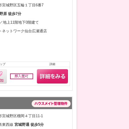
市宮城野区五輪１丁目6番7
野原 徒歩7分
1月／地上11階地下0階建て
トネットワーク仙台広瀬通店
ップ
詳細
宮城野区榴岡４丁目11-1
鉄東西線
宮城野通 徒歩5分