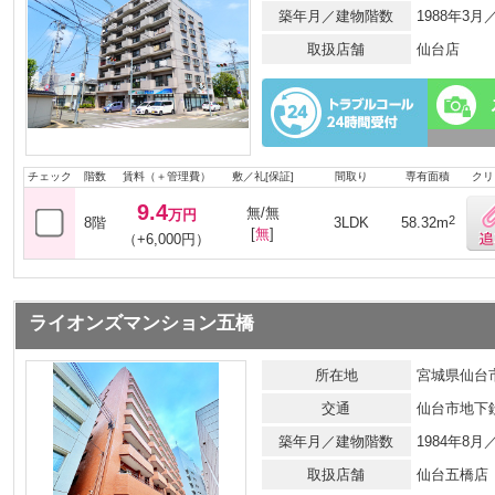
築年月／建物階数
1988年3
取扱店舗
仙台店
チェック
階数
賃料（＋管理費）
敷／礼[保証]
間取り
専有面積
クリ
9.4
無/無
万円
2
8階
3LDK
58.32m
[
無
]
（+6,000円）
ライオンズマンション五橋
所在地
宮城県仙台市
交通
仙台市地下
築年月／建物階数
1984年8月
取扱店舗
仙台五橋店