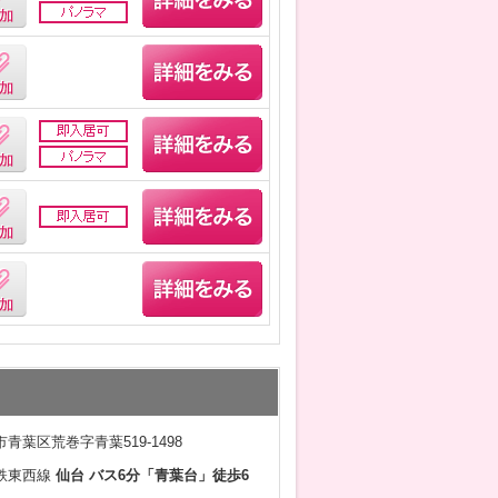
青葉区荒巻字青葉519-1498
鉄東西線
仙台 バス6分「青葉台」徒歩6