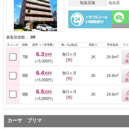
取扱店舗
仙台店
募集部屋数：
3件
チェック
階数
賃料（＋管理費）
敷／礼[保証]
間取り
専有面積
クリ
6.3
無/1ヶ月
万円
2
7階
1K
24.9m
[
無
]
（+5,000円）
6.4
無/1ヶ月
万円
2
9階
1K
24.9m
[
無
]
（+5,000円）
6.5
無/1ヶ月
万円
2
9階
1K
24.9m
[
無
]
（+5,000円）
カーサ プリマ