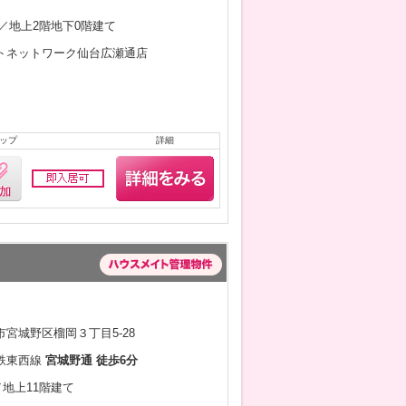
4月／地上2階地下0階建て
トネットワーク仙台広瀬通店
ップ
詳細
宮城野区榴岡３丁目5-28
鉄東西線
宮城野通 徒歩6分
／地上11階建て