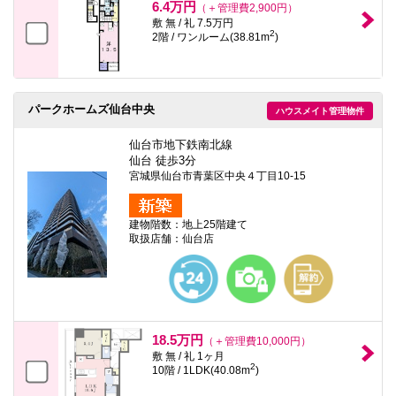
6.4万円
（＋管理費2,900円）
敷 無 / 礼 7.5万円
2
2階 / ワンルーム(38.81m
)
パークホームズ仙台中央
ハウスメイト管理物件
仙台市地下鉄南北線
仙台 徒歩3分
宮城県仙台市青葉区中央４丁目10-15
建物階数：地上25階建て
取扱店舗：仙台店
18.5万円
（＋管理費10,000円）
敷 無 / 礼 1ヶ月
2
10階 / 1LDK(40.08m
)