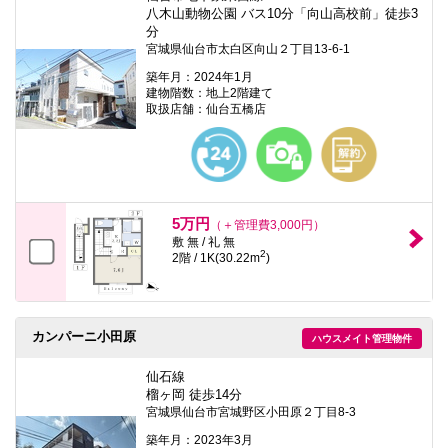
八木山動物公園 バス10分「向山高校前」徒歩3
分
宮城県仙台市太白区向山２丁目13-6-1
築年月：2024年1月
建物階数：地上2階建て
取扱店舗：仙台五橋店
5万円
（＋管理費3,000円）
敷 無 / 礼 無
2
2階 / 1K(30.22m
)
カンパーニ小田原
ハウスメイト管理物件
仙石線
榴ヶ岡 徒歩14分
宮城県仙台市宮城野区小田原２丁目8-3
築年月：2023年3月