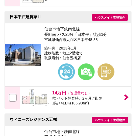
日本平戸建貸家Ⅱ
ハウスメイト管理物件
仙台市地下鉄南北線
長町南 バス23分「日本平」徒歩1分
宮城県仙台市太白区日本平48-38
築年月：2023年1月
建物階数：地上2階建て
取扱店舗：仙台五橋店
14万円
（管理費なし）
敷 ペット飼育時、2ヶ月 / 礼 無
2
1階 / 4LDK(105.98m
)
ウィニーズレジデンス五橋
ハウスメイト管理物件
仙台市地下鉄南北線