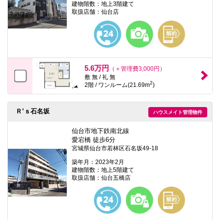
建物階数：地上3階建て
取扱店舗：仙台店
5.6万円
（＋管理費3,000円）
敷 無 / 礼 無
2
2階 / ワンルーム(21.69m
)
Ｒ’ｓ石名坂
ハウスメイト管理物件
仙台市地下鉄南北線
愛宕橋 徒歩6分
宮城県仙台市若林区石名坂49-18
築年月：2023年2月
建物階数：地上5階建て
取扱店舗：仙台五橋店