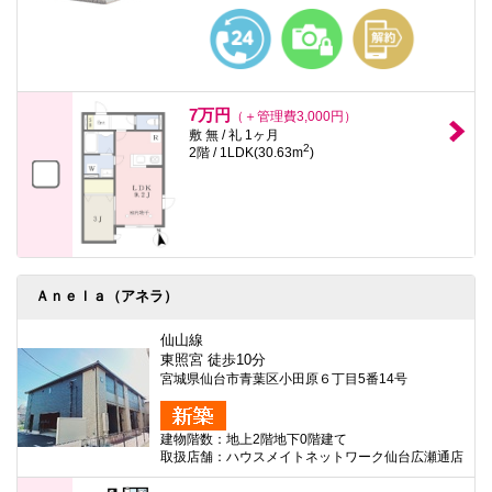
本
文
に
移
動
し
7万円
ま
（＋管理費3,000円）
す
敷 無 / 礼 1ヶ月
2
フ
2階 / 1LDK(30.63m
)
ッ
タ
情
報
に
移
動
し
Ａｎｅｌａ（アネラ）
ま
す
仙山線
東照宮 徒歩10分
宮城県仙台市青葉区小田原６丁目5番14号
建物階数：地上2階地下0階建て
取扱店舗：ハウスメイトネットワーク仙台広瀬通店