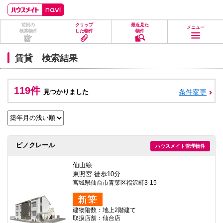
ペ
ペ
こ
こ
こ
ー
ー
こ
こ
こ
ジ
ジ
か
か
か
前回の
クリップ
最近見た
の
内
ら
ら
ら
メニュー
検索物件
した物件
物件
先
を
ヘ
本
フ
頭
移
ッ
文
ッ
に
動
ダ
に
タ
賃貸 検索結果
な
す
情
な
情
り
る
報
り
報
ま
た
に
ま
に
す。
め
な
す。
な
119件
見つかりました
条件変更
の
り
り
リ
ま
ま
ン
す。
す。
ク
で
す。
ヘ
ピノクレール
ハウスメイト管理物件
ッ
ダ
情
仙山線
報
東照宮 徒歩10分
に
宮城県仙台市青葉区福沢町3-15
移
動
し
建物階数：地上2階建て
ま
取扱店舗：仙台店
す