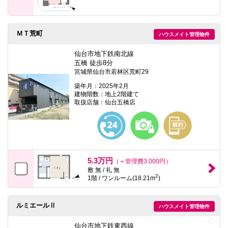
ＭＴ荒町
ハウスメイト管理物件
仙台市地下鉄南北線
五橋 徒歩8分
宮城県仙台市若林区荒町29
築年月：2025年2月
建物階数：地上2階建て
取扱店舗：仙台五橋店
5.3万円
（＋管理費3,000円）
敷 無 / 礼 無
2
1階 / ワンルーム(18.21m
)
ルミエールⅡ
ハウスメイト管理物件
仙台市地下鉄東西線