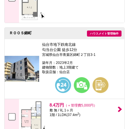
ＲＯＯＳ錦町
ハウスメイト管理物件
仙台市地下鉄南北線
勾当台公園 徒歩12分
宮城県仙台市青葉区錦町２丁目3-1
築年月：2023年2月
建物階数：地上3階建て
取扱店舗：仙台店
8.4万円
（＋管理費5,000円）
敷 無 / 礼 1ヶ月
2
1階 / 1LDK(37.4m
)