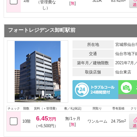
1階
3LDK
83.42m
（管理費な
[
無
]
し）
フォートレジデンス卸町駅前
所在地
宮城県仙台市
交通
仙台市地下
築年月／建物階数
2021年7月
取扱店舗
仙台東店
チェック
階数
賃料（＋管理費）
敷／礼[保証]
間取り
専有面積
クリ
6.45
無/1ヶ月
万円
2
10階
ワンルーム
24.75m
[
無
]
（+6,500円）