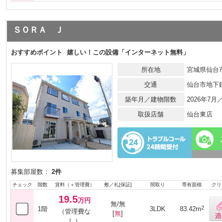
ＳＯＲＡ Ｊ
おすすめポイント
嬉しい！この設備「インターネット無料」
所在地
宮城県仙台市
交通
仙台市地下
築年月／建物階数
2026年7
取扱店舗
仙台東店
募集部屋数：
2件
チェック
階数
賃料（＋管理費）
敷／礼[保証]
間取り
専有面積
クリ
19.5
万円
無/無
2
1階
3LDK
83.42m
（管理費な
[
無
]
し）