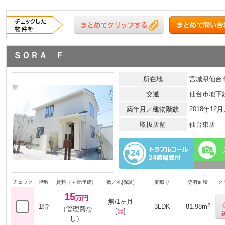
ＳＯＲＡ Ｆ
所在地
宮城県仙台市
交通
仙台市地下
築年月／建物階数
2018年12
取扱店舗
仙台東店
チェック
階数
賃料（＋管理費）
敷／礼[保証]
間取り
専有面積
ク
15
万円
無/1ヶ月
2
1階
3LDK
81.98m
（管理費な
[
無
]
し）