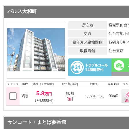
パルス大和町
所在地
宮城県仙台市
交通
仙台市地下
築年月／建物階数
1991年6
取扱店舗
仙台東店
チェック
階数
賃料（＋管理費）
敷／礼[保証]
間取り
専有面積
クリ
5.8
無/無
万円
2
8階
ワンルーム
30m
[
無
]
（+4,000円）
サンコート・まとば参番館