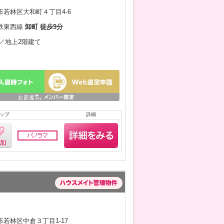
若林区大和町４丁目4-6
鉄東西線
卸町 徒歩9分
月／地上2階建て
ップ
詳細
若林区中倉３丁目1-17