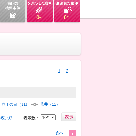
0
0
件
件
1
2
六丁の目（11）
荒井（12）
の広い順
表示数：
次へ