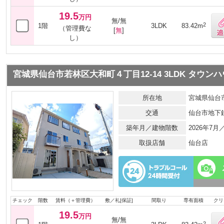
19.5
万円
無/無
2
1階
3LDK
83.42m
（管理費な
[
無
]
し）
宮城県仙台市若林区大和町４丁目12-14 3LDK タウン
所在地
宮城県仙台市
交通
仙台市地下
築年月／建物階数
2026年7
取扱店舗
仙台店
チェック
階数
賃料（＋管理費）
敷／礼[保証]
間取り
専有面積
クリ
19.5
万円
無/無
2