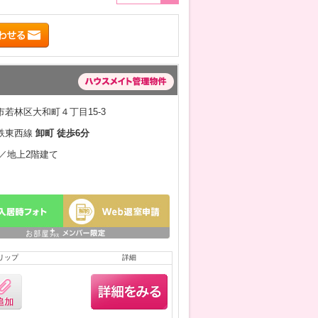
若林区大和町４丁目15-3
鉄東西線
卸町 徒歩6分
月／地上2階建て
リップ
詳細