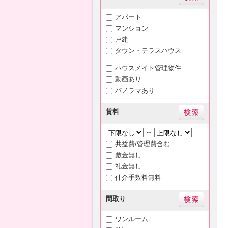
アパート
マンション
戸建
タウン・テラスハウス
ハウスメイト管理物件
動画あり
パノラマあり
賃料
～
共益費/管理費含む
敷金無し
礼金無し
仲介手数料無料
間取り
ワンルーム