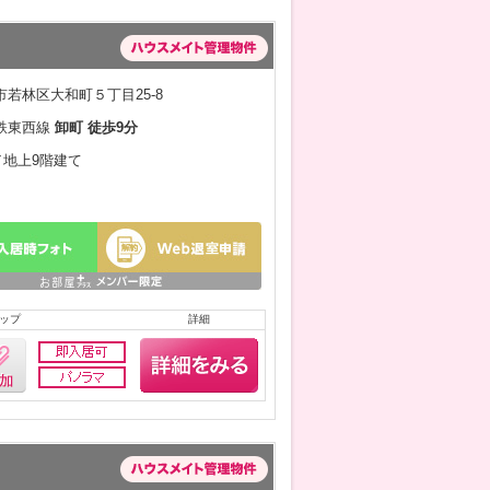
若林区大和町５丁目25-8
鉄東西線
卸町 徒歩9分
月／地上9階建て
ップ
詳細