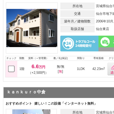
所在地
宮城県仙台市
交通
仙台市地下
築年月／建物階数
2006年10
取扱店舗
仙台東店
チェック
階数
賃料（＋管理費）
敷／礼[保証]
間取り
専有面積
クリ
6.6
無/無
万円
2
1階
1LDK
42.23m
[
無
]
（+2,500円）
ｋａｎｋｕｒｏ中倉
おすすめポイント
嬉しい！この設備「インターネット無料」
所在地
宮城県仙台市