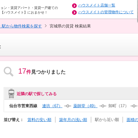
ハウスメイト店舗一覧
ション・賃貸アパート・賃貸一戸建ての
ハウスメイトの管理物件について
は【ハウスメイト】におまかせ！
・駅から物件検索を探す
宮城県の賃貸 検索結果
果
17
件
見つかりました
近隣の駅で探してみる
仙台市営東西線
連坊（67）
薬師堂（49）
卸町（17）
並び替え：
賃料の安い順
築年月の浅い順
駅から近い順
面積