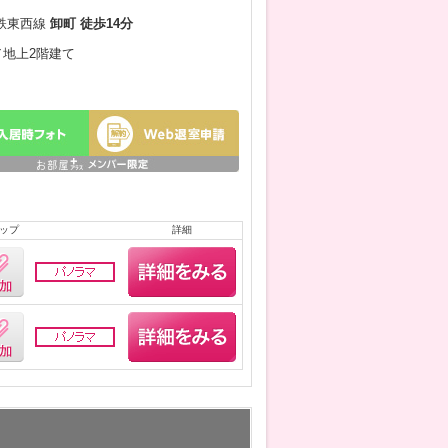
鉄東西線
卸町 徒歩14分
月／地上2階建て
ップ
詳細