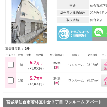
交通
仙台市地下
築年月／建物階数
2024年1
取扱店舗
仙台東店
募集部屋数：
2件
チェック
階数
賃料（＋管理費）
敷／礼[保証]
間取り
専有面積
クリ
5.7
無/無
万円
2
1階
ワンルーム
28.16m
[
無
]
（+3,000円）
5.7
無/無
万円
2
1階
ワンルーム
28.24m
[
無
]
（+3,000円）
宮城県仙台市若林区中倉３丁目 ワンルーム アパート