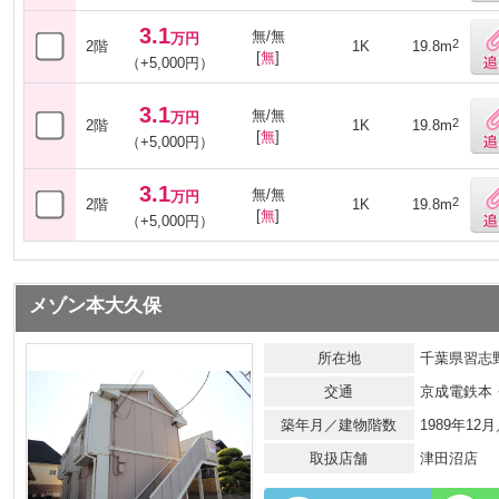
3.1
無/無
万円
2
2階
1K
19.8m
[
無
]
（+5,000円）
3.1
無/無
万円
2
2階
1K
19.8m
[
無
]
（+5,000円）
3.1
無/無
万円
2
2階
1K
19.8m
[
無
]
（+5,000円）
メゾン本大久保
所在地
千葉県習志野
交通
京成電鉄本
築年月／建物階数
1989年12
取扱店舗
津田沼店