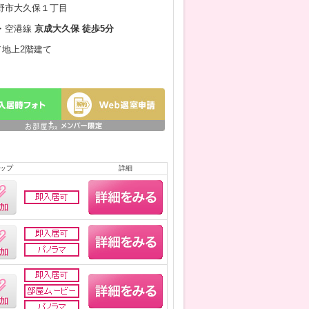
野市大久保１丁目
・空港線
京成大久保 徒歩5分
月／地上2階建て
ップ
詳細