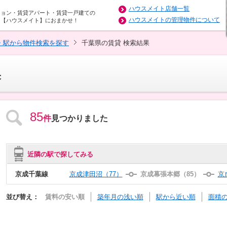
ハウスメイト店舗一覧
ション・賃貸アパート・賃貸一戸建ての
ハウスメイトの管理物件について
は【ハウスメイト】におまかせ！
・駅から物件検索を探す
千葉県の賃貸 検索結果
果
85
件
見つかりました
近隣の駅で探してみる
京成千葉線
京成津田沼（77）
京成幕張本郷（85）
京
並び替え：
賃料の安い順
築年月の浅い順
駅から近い順
面積