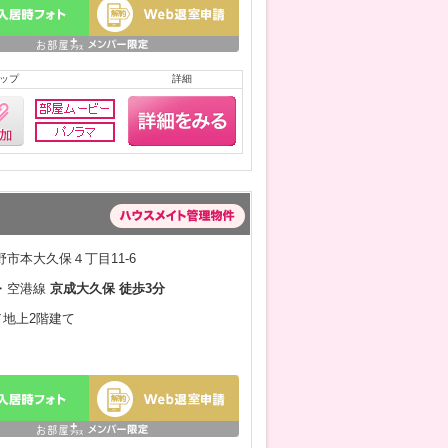
ップ
詳細
市本大久保４丁目11-6
・空港線
京成大久保 徒歩3分
月／地上2階建て