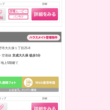
ップ
詳細
市大久保１丁目25-8
・空港線
京成大久保 徒歩3分
月／地上5階建て
リップ
詳細