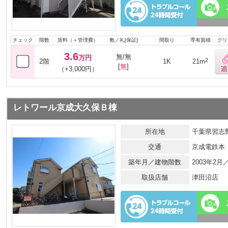
チェック
階数
賃料（＋管理費）
敷／礼[保証]
間取り
専有面積
クリ
3.6
無/無
万円
2
2階
1K
21m
[
無
]
（+3,000円）
レトワール京成大久保Ｂ棟
所在地
千葉県習志野
交通
京成電鉄本
築年月／建物階数
2003年2
取扱店舗
津田沼店