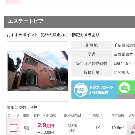
エステートピア
おすすめポイント
犯罪の抑止力に！防犯カメラあり
所在地
千葉県習志野
交通
京成電鉄本
築年月／建物階数
1987年5
取扱店舗
西船橋店
募集部屋数：
4件
チェック
階数
賃料（＋管理費）
敷／礼[保証]
間取り
専有面積
クリ
2.9
無/無
万円
2
1階
1K
19.8m
[
無
]
（+5,000円）