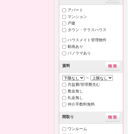
アパート
マンション
戸建
タウン・テラスハウス
ハウスメイト管理物件
動画あり
パノラマあり
賃料
～
共益費/管理費含む
敷金無し
礼金無し
仲介手数料無料
間取り
ワンルーム