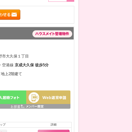
野市大久保１丁目
・空港線
京成大久保 徒歩5分
月／地上2階建て
ップ
詳細