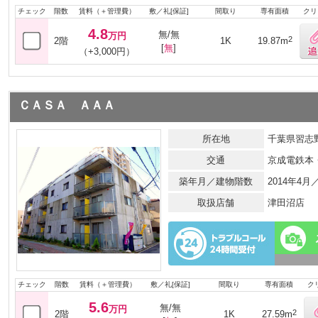
チェック
階数
賃料（＋管理費）
敷／礼[保証]
間取り
専有面積
クリ
4.8
無/無
万円
2
2階
1K
19.87m
[
無
]
（+3,000円）
ＣＡＳＡ ＡＡＡ
所在地
千葉県習志野
交通
京成電鉄本
築年月／建物階数
2014年4
取扱店舗
津田沼店
チェック
階数
賃料（＋管理費）
敷／礼[保証]
間取り
専有面積
ク
5.6
無/無
万円
2
2階
1K
27.59m