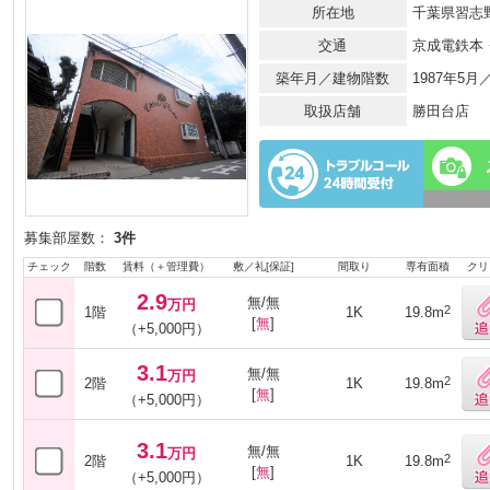
所在地
千葉県習志
交通
京成電鉄本
築年月／建物階数
1987年5
取扱店舗
勝田台店
募集部屋数：
3件
チェック
階数
賃料（＋管理費）
敷／礼[保証]
間取り
専有面積
クリ
2.9
無/無
万円
2
1階
1K
19.8m
[
無
]
（+5,000円）
3.1
無/無
万円
2
2階
1K
19.8m
[
無
]
（+5,000円）
3.1
無/無
万円
2
2階
1K
19.8m
[
無
]
（+5,000円）