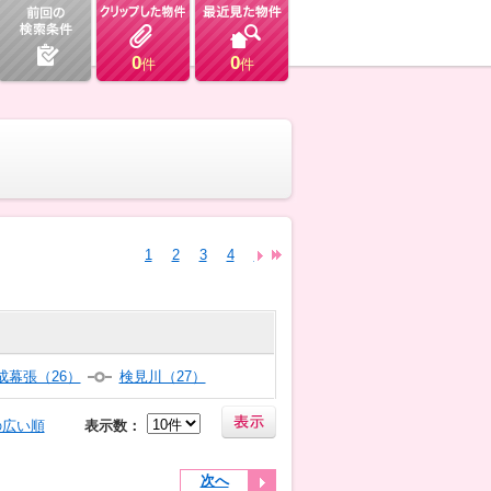
0
0
件
件
1
2
3
4
5
6
成幕張（26）
検見川（27）
の広い順
表示数：
次へ