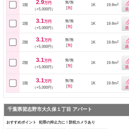
2.9
無/無
万円
2
1階
1K
19.8m
[
無
]
（+5,000円）
3.1
無/無
万円
2
1階
1K
19.8m
[
無
]
（+5,000円）
3.1
無/無
万円
2
2階
1K
19.8m
[
無
]
（+5,000円）
3.1
無/無
万円
2
2階
1K
19.8m
[
無
]
（+5,000円）
3.1
無/無
万円
2
1階
1K
19.8m
[
無
]
（+5,000円）
千葉県習志野市大久保１丁目 アパート
おすすめポイント
犯罪の抑止力に！防犯カメラあり