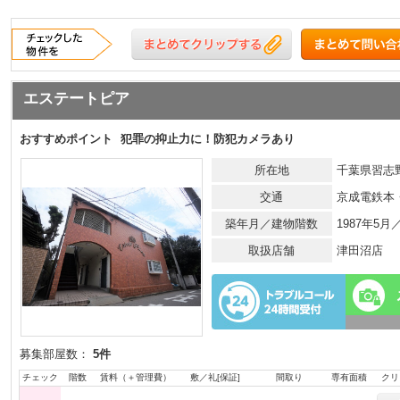
エステートピア
おすすめポイント
犯罪の抑止力に！防犯カメラあり
所在地
千葉県習志
交通
京成電鉄本
築年月／建物階数
1987年5
取扱店舗
津田沼店
募集部屋数：
5件
チェック
階数
賃料（＋管理費）
敷／礼[保証]
間取り
専有面積
クリ