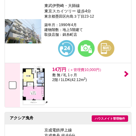
東武伊勢崎・大師線
東京スカイツリー 徒歩4分
東京都墨田区向島３丁目23-12
築年月：1990年4月
建物階数：地上5階建て
取扱店舗：錦糸町店
14万円
（＋管理費10,000円）
敷 無 / 礼 1ヶ月
2
2階 / 1LDK(42.12m
)
アクシア曳舟
ハウスメイト管理物件
京成電鉄押上線
京成曳舟 徒歩6分