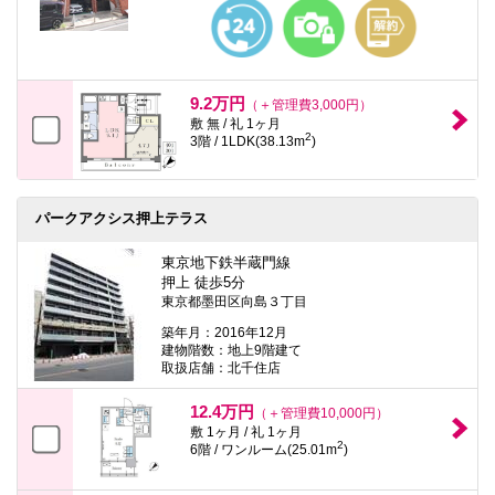
本
文
に
移
動
し
9.2万円
（＋管理費3,000円）
ま
敷 無 / 礼 1ヶ月
す
2
3階 / 1LDK(38.13m
)
フ
ッ
タ
情
パークアクシス押上テラス
報
に
移
東京地下鉄半蔵門線
動
押上 徒歩5分
し
東京都墨田区向島３丁目
ま
す
築年月：2016年12月
建物階数：地上9階建て
取扱店舗：北千住店
12.4万円
（＋管理費10,000円）
敷 1ヶ月 / 礼 1ヶ月
2
6階 / ワンルーム(25.01m
)