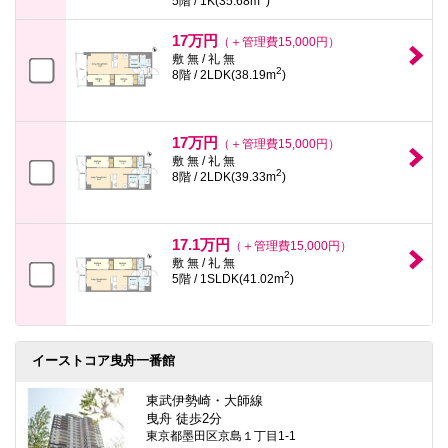
5階 / 1K(35.68m
)
17万円
（＋管理費15,000円）
敷 無 / 礼 無
2
8階 / 2LDK(38.19m
)
17万円
（＋管理費15,000円）
敷 無 / 礼 無
2
8階 / 2LDK(39.33m
)
17.1万円
（＋管理費15,000円）
敷 無 / 礼 無
2
5階 / 1SLDK(41.02m
)
イーストコア曳舟一番館
東武伊勢崎・大師線
曳舟 徒歩2分
東京都墨田区京島１丁目1-1