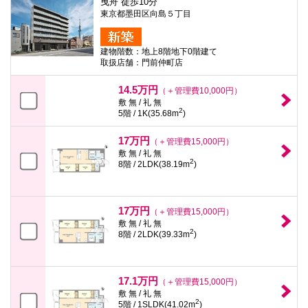
曳舟 徒歩10分
東京都墨田区向島５丁目
建物階数：地上8階地下0階建て
取扱店舗：門前仲町店
14.5万円
（＋管理費10,000円）
敷 無 / 礼 無
2
5階 / 1K(35.68m
)
17万円
（＋管理費15,000円）
敷 無 / 礼 無
2
8階 / 2LDK(38.19m
)
17万円
（＋管理費15,000円）
敷 無 / 礼 無
2
8階 / 2LDK(39.33m
)
17.1万円
（＋管理費15,000円）
敷 無 / 礼 無
2
5階 / 1SLDK(41.02m
)