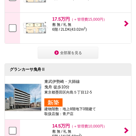
17.5万円
（＋管理費15,000円）
敷 無 / 礼 無
2
6階 / 2LDK(43.02m
)
全部屋を見る
グランカーサ曳舟Ⅱ
東武伊勢崎・大師線
曳舟 徒歩10分
東京都墨田区向島５丁目12-5
建物階数：地上8階地下0階建て
取扱店舗：青戸店
14.5万円
（＋管理費10,000円）
敷 無 / 礼 無
2