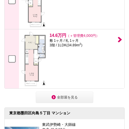
14.6万円
（＋管理費4,000円）
敷 1ヶ月 / 礼 1ヶ月
2
3階 / 1LDK(34.89m
)
全部屋を見る
東京都墨田区向島５丁目 マンション
東武伊勢崎・大師線