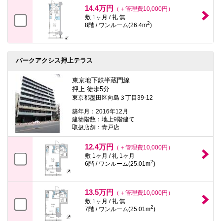
14.4万円
（＋管理費10,000円）
敷 1ヶ月 / 礼 無
2
8階 / ワンルーム(26.4m
)
パークアクシス押上テラス
東京地下鉄半蔵門線
押上 徒歩5分
東京都墨田区向島３丁目39-12
築年月：2016年12月
建物階数：地上9階建て
取扱店舗：青戸店
12.4万円
（＋管理費10,000円）
敷 1ヶ月 / 礼 1ヶ月
2
6階 / ワンルーム(25.01m
)
13.5万円
（＋管理費10,000円）
敷 1ヶ月 / 礼 無
2
7階 / ワンルーム(25.01m
)