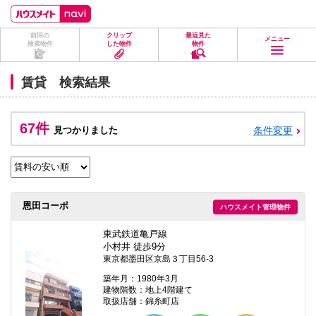
ペ
ペ
こ
こ
こ
ー
ー
こ
こ
こ
ジ
ジ
か
か
か
前回の
クリップ
最近見た
の
内
ら
ら
ら
メニュー
検索物件
した物件
物件
先
を
ヘ
本
フ
頭
移
ッ
文
ッ
に
動
ダ
に
タ
賃貸 検索結果
な
す
情
な
情
り
る
報
り
報
ま
た
に
ま
に
す。
め
な
す。
な
67件
見つかりました
条件変更
の
り
り
リ
ま
ま
ン
す。
す。
ク
で
す。
ヘ
恩田コーポ
ハウスメイト管理物件
ッ
ダ
情
東武鉄道亀戸線
報
小村井 徒歩9分
に
東京都墨田区京島３丁目56-3
移
動
築年月：1980年3月
し
建物階数：地上4階建て
ま
取扱店舗：錦糸町店
す