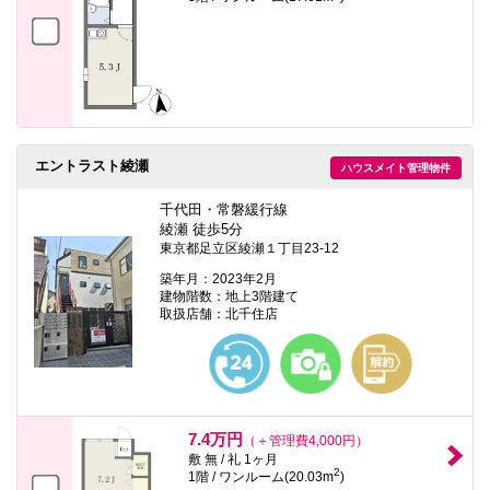
エントラスト綾瀬
ハウスメイト管理物件
千代田・常磐緩行線
綾瀬 徒歩5分
東京都足立区綾瀬１丁目23-12
築年月：2023年2月
建物階数：地上3階建て
取扱店舗：北千住店
7.4万円
（＋管理費4,000円）
敷 無 / 礼 1ヶ月
2
1階 / ワンルーム(20.03m
)