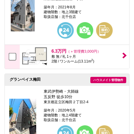
築年月：2021年8月
建物階数：地上3階建て
取扱店舗：北千住店
6.3万円
（＋管理費3,000円）
敷 無 / 礼 1ヶ月
2
2階 / ワンルーム(13.11m
)
グランベイス梅田
ハウスメイト管理物件
東武伊勢崎・大師線
五反野 徒歩10分
東京都足立区梅田２丁目2-4
築年月：2020年5月
建物階数：地上4階建て
取扱店舗：北千住店