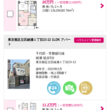
20万円
（＋管理費12,000円）
敷 無 / 礼 2ヶ月
2
13階 / 1SLDK(60.76m
)
東京都足立区綾瀬１丁目23-12 1LDK アパー
ハウスメイト管理物件
ト
千代田・常磐緩行線
綾瀬 徒歩5分
東京都足立区綾瀬１丁目23-12
築年月：2023年2月
建物階数：地上3階建て
取扱店舗：行徳店
11.2万円
（＋管理費5,000円）
敷 無 / 礼 1ヶ月