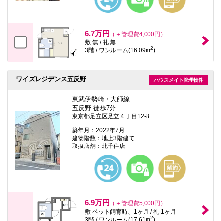
6.7万円
（＋管理費4,000円）
敷 無 / 礼 無
2
3階 / ワンルーム(16.09m
)
ワイズレジデンス五反野
ハウスメイト管理物件
東武伊勢崎・大師線
五反野 徒歩7分
東京都足立区足立４丁目12-8
築年月：2022年7月
建物階数：地上3階建て
取扱店舗：北千住店
6.9万円
（＋管理費5,000円）
敷 ペット飼育時、1ヶ月 / 礼 1ヶ月
2
3階 / ワンルーム(17.61m
)