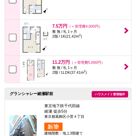
7.5万円
（＋管理費4,000円）
敷 無 / 礼 1ヶ月
2
2階 / 1K(21.42m
)
11.2万円
（＋管理費5,000円）
敷 無 / 礼 1ヶ月
2
2階 / 1LDK(37.41m
)
グランシャレー綾瀬駅前
ハウスメイト管理物件
東京地下鉄千代田線
綾瀬 徒歩5分
東京都葛飾区小菅４丁目
建物階数：地上3階建て