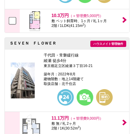
10.3万円
（＋管理費5,000円）
敷 ペット飼育時、1ヶ月 / 礼 1ヶ月
2
2階 / 1LDK(41.15m
)
ＳＥＶＥＮ ＦＬＯＷＥＲ
ハウスメイト管理物件
千代田・常磐緩行線
綾瀬 徒歩4分
東京都足立区綾瀬３丁目16-21
築年月：2022年8月
建物階数：地上14階建て
取扱店舗：北千住店
11.1万円
（＋管理費9,000円）
敷 無 / 礼 2ヶ月
2
2階 / 1K(30.52m
)