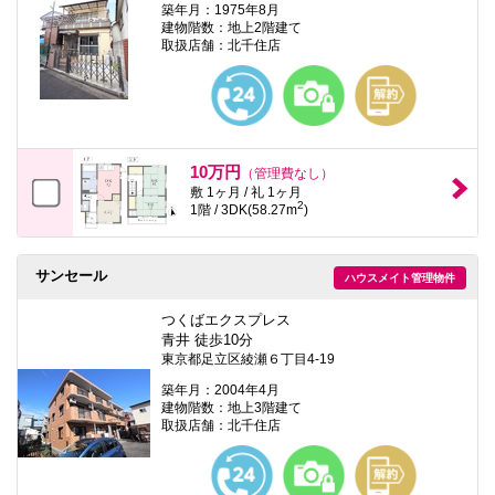
築年月：1975年8月
建物階数：地上2階建て
取扱店舗：北千住店
10万円
（管理費なし）
敷 1ヶ月 / 礼 1ヶ月
2
1階 / 3DK(58.27m
)
サンセール
ハウスメイト管理物件
つくばエクスプレス
青井 徒歩10分
東京都足立区綾瀬６丁目4-19
築年月：2004年4月
建物階数：地上3階建て
取扱店舗：北千住店