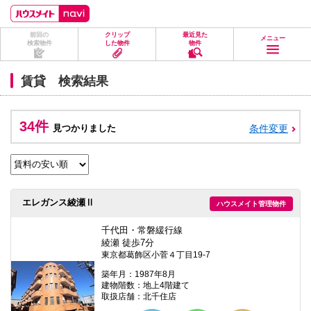
ペ
ペ
こ
こ
こ
ー
ー
こ
こ
こ
ジ
ジ
か
か
か
前回の
クリップ
最近見た
の
内
ら
ら
ら
メニュー
検索物件
した物件
物件
先
を
ヘ
本
フ
頭
移
ッ
文
ッ
に
動
ダ
に
タ
賃貸 検索結果
な
す
情
な
情
り
る
報
り
報
ま
た
に
ま
に
す。
め
な
す。
な
34件
見つかりました
条件変更
の
り
り
リ
ま
ま
ン
す。
す。
ク
で
す。
ヘ
エレガンス綾瀬Ⅱ
ハウスメイト管理物件
ッ
ダ
情
千代田・常磐緩行線
報
綾瀬 徒歩7分
に
東京都葛飾区小菅４丁目19-7
移
動
築年月：1987年8月
し
建物階数：地上4階建て
ま
取扱店舗：北千住店
す