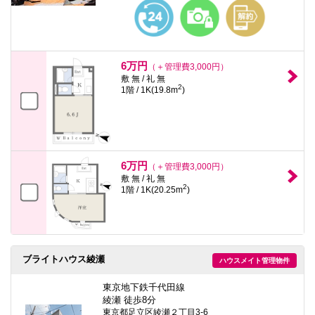
本
文
に
移
動
し
6万円
（＋管理費3,000円）
ま
敷 無 / 礼 無
す
2
1階 / 1K(19.8m
)
フ
ッ
タ
情
報
に
移
6万円
（＋管理費3,000円）
動
敷 無 / 礼 無
し
2
1階 / 1K(20.25m
)
ま
す
ブライトハウス綾瀬
ハウスメイト管理物件
東京地下鉄千代田線
綾瀬 徒歩8分
東京都足立区綾瀬２丁目3-6