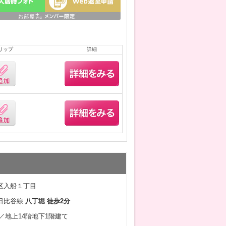
リップ
詳細
区入船１丁目
日比谷線
八丁堀 徒歩2分
3月／地上14階地下1階建て