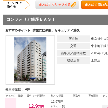
コンフォリア銀座ＥＡＳＴ
おすすめポイント
防犯に効果的。セキュリティ重視
所在地
東京都中央区
交通
東京地下鉄
築年月／建物階数
2005年0
取扱店舗
上野店
募集部屋数：
4件
チェック
階数
賃料（＋管理費）
敷／礼[保証]
間取り
専有面積
クリ
12.9万円
12.9
（ペット飼
万円