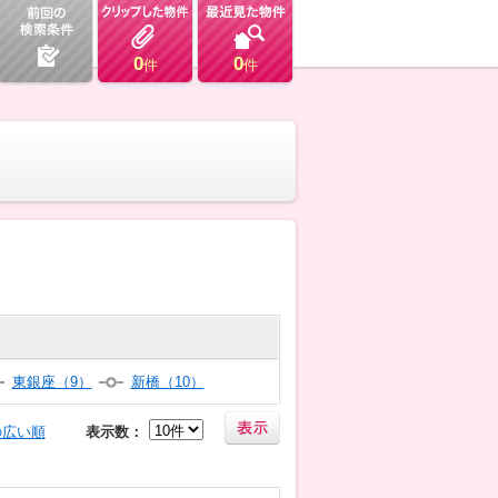
0
0
件
件
東銀座（9）
新橋（10）
の広い順
表示数：