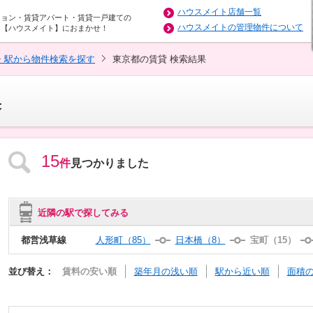
ハウスメイト店舗一覧
ション・賃貸アパート・賃貸一戸建ての
ハウスメイトの管理物件について
は【ハウスメイト】におまかせ！
・駅から物件検索を探す
東京都の賃貸 検索結果
果
15
件
見つかりました
近隣の駅で探してみる
都営浅草線
人形町（85）
日本橋（8）
宝町（15）
並び替え：
賃料の安い順
築年月の浅い順
駅から近い順
面積