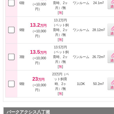
2
6階
育時、2ヶ
ワンルーム
24.1m
（+10,000
月）/無
円）
[
無
]
13.2万円
13.2
（ペット飼
万円
2
9階
育時、2ヶ
ワンルーム
28.12m
（+10,000
月）/無
円）
[
無
]
13.5万円
13.5
（ペット飼
万円
2
3階
育時、2ヶ
ワンルーム
26.72m
（+10,000
月）/無
円）
[
無
]
23万円（ペ
23
ット飼育
万円
2
9階
時、2ヶ
1LDK
50.2m
（+10,000
月）/無
円）
[
無
]
パークアクシス八丁堀