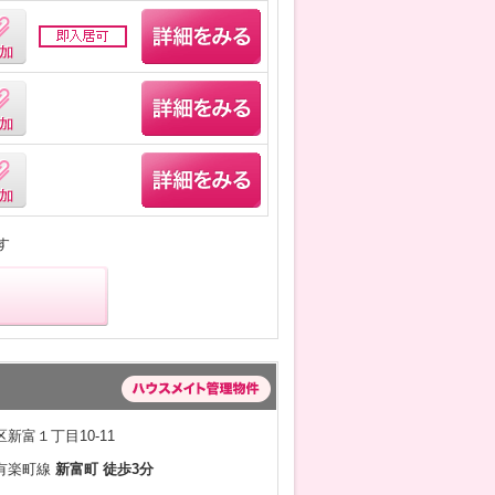
す
新富１丁目10-11
有楽町線
新富町 徒歩3分