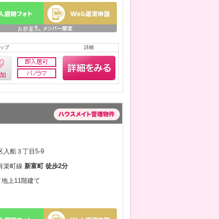
ップ
詳細
入船３丁目5-9
有楽町線
新富町 徒歩2分
／地上11階建て