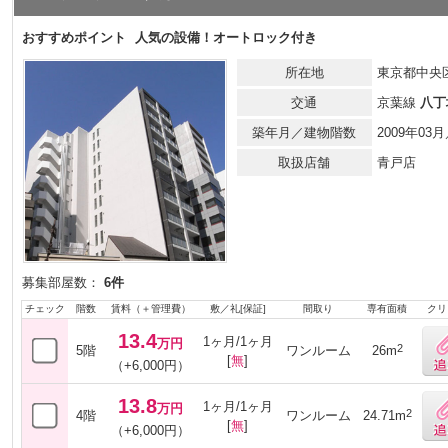
おすすめポイント
人気の設備！オートロック付き
所在地
東京都中央区
交通
京葉線
八丁
築年月／建物階数
2009年0
取扱店舗
青戸店
募集部屋数：
6件
チェック
階数
賃料（＋管理費）
敷／礼[保証]
間取り
専有面積
クリ
13.4
1ヶ月/1ヶ月
万円
2
5階
ワンルーム
26m
[
無
]
（+6,000円）
13.8
1ヶ月/1ヶ月
万円
2
4階
ワンルーム
24.71m
[
無
]
（+6,000円）