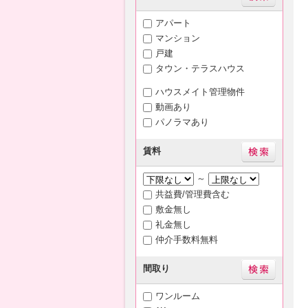
アパート
マンション
戸建
タウン・テラスハウス
ハウスメイト管理物件
動画あり
パノラマあり
賃料
～
共益費/管理費含む
敷金無し
礼金無し
仲介手数料無料
間取り
ワンルーム