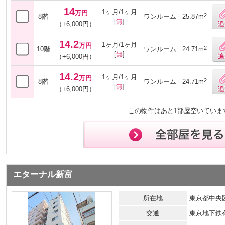
14
1ヶ月/1ヶ月
万円
2
8階
ワンルーム
25.87m
[
無
]
（+6,000円）
14.2
1ヶ月/1ヶ月
万円
2
10階
ワンルーム
24.71m
[
無
]
（+6,000円）
14.2
1ヶ月/1ヶ月
万円
2
8階
ワンルーム
24.71m
[
無
]
（+6,000円）
この物件はあと1部屋空いていま
エターナル新富
所在地
東京都中央区
交通
東京地下鉄