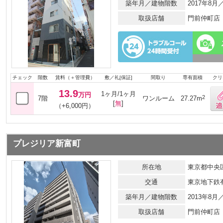
築年月／建物階数
2017年8
取扱店舗
門前仲町店
チェック
階数
賃料（＋管理費）
敷／礼[保証]
間取り
専有面積
クリ
13.9
1ヶ月/1ヶ月
万円
2
7階
ワンルーム
27.27m
[
無
]
（+6,000円）
プレジリア新富町
所在地
東京都中央区
交通
東京地下鉄
築年月／建物階数
2013年8月
取扱店舗
門前仲町店