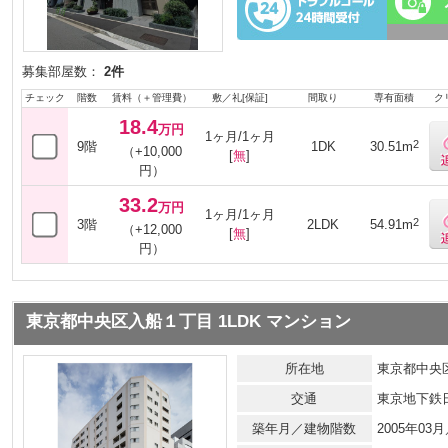
募集部屋数：
2件
チェック
階数
賃料（＋管理費）
敷／礼[保証]
間取り
専有面積
ク
18.4
万円
1ヶ月/1ヶ月
2
9階
1DK
30.51m
（+10,000
[
無
]
円）
33.2
万円
1ヶ月/1ヶ月
2
3階
2LDK
54.91m
（+12,000
[
無
]
円）
東京都中央区入船１丁目 1LDK マンション
所在地
東京都中央
交通
東京地下鉄
築年月／建物階数
2005年0