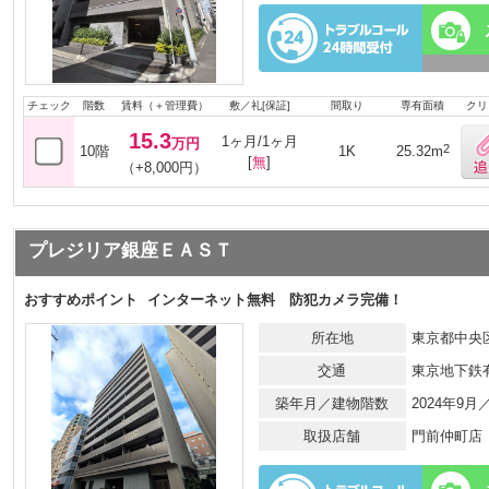
チェック
階数
賃料（＋管理費）
敷／礼[保証]
間取り
専有面積
クリ
15.3
1ヶ月/1ヶ月
万円
2
10階
1K
25.32m
[
無
]
（+8,000円）
プレジリア銀座ＥＡＳＴ
おすすめポイント
インターネット無料 防犯カメラ完備！
所在地
東京都中央区
交通
東京地下鉄
築年月／建物階数
2024年9月
取扱店舗
門前仲町店