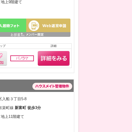
月／地上9階建て
ップ
詳細
入船３丁目5-8
有楽町線
新富町 徒歩3分
／地上11階建て