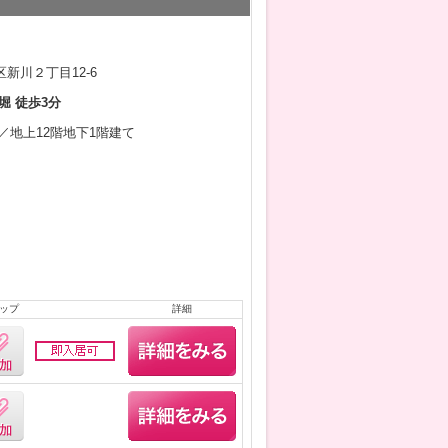
新川２丁目12-6
堀 徒歩3分
3月／地上12階地下1階建て
ップ
詳細