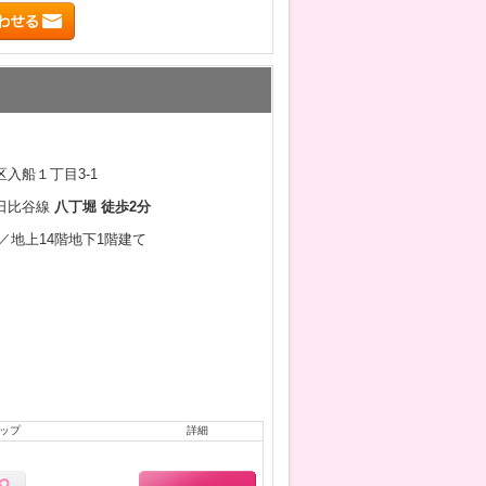
入船１丁目3-1
日比谷線
八丁堀 徒歩2分
3月／地上14階地下1階建て
ップ
詳細