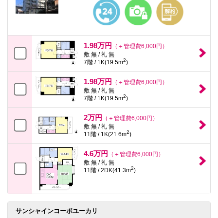
本
文
に
移
動
し
1.98万円
（＋管理費6,000円）
ま
敷 無 / 礼 無
す
2
7階 / 1K(19.5m
)
フ
ッ
1.98万円
タ
（＋管理費6,000円）
情
敷 無 / 礼 無
2
報
7階 / 1K(19.5m
)
に
移
2万円
（＋管理費6,000円）
動
敷 無 / 礼 無
し
2
11階 / 1K(21.6m
)
ま
す
4.6万円
（＋管理費6,000円）
敷 無 / 礼 無
2
11階 / 2DK(41.3m
)
サンシャインコーポユーカリ