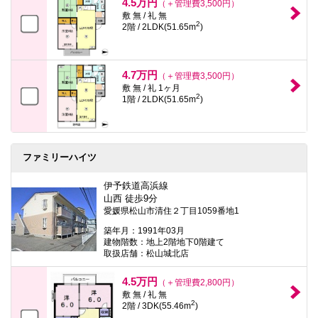
4.5万円
（＋管理費3,500円）
敷 無 / 礼 無
2
2階 / 2LDK(51.65m
)
4.7万円
（＋管理費3,500円）
敷 無 / 礼 1ヶ月
2
1階 / 2LDK(51.65m
)
ファミリーハイツ
伊予鉄道高浜線
山西 徒歩9分
愛媛県松山市清住２丁目1059番地1
築年月：1991年03月
建物階数：地上2階地下0階建て
取扱店舗：松山城北店
4.5万円
（＋管理費2,800円）
敷 無 / 礼 無
2
2階 / 3DK(55.46m
)