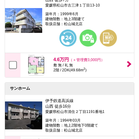
愛媛県松山市古三津１丁目13-10
築年月：1999年6月
建物階数：地上3階建て
取扱店舗：松山城北店
4.6万円
（＋管理費3,000円）
敷 無 / 礼 無
2
2階 / 2DK(49.68m
)
サンホーム
伊予鉄道高浜線
山西 徒歩16分
愛媛県松山市清住２丁目1191番地1
築年月：1994年03月
建物階数：地上2階地下0階建て
取扱店舗：松山城北店