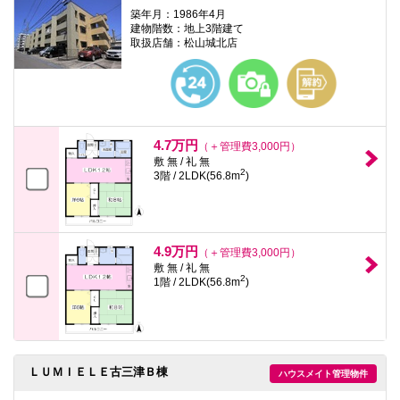
築年月：1986年4月
建物階数：地上3階建て
取扱店舗：松山城北店
4.7万円
（＋管理費3,000円）
敷 無 / 礼 無
2
3階 / 2LDK(56.8m
)
4.9万円
（＋管理費3,000円）
敷 無 / 礼 無
2
1階 / 2LDK(56.8m
)
ＬＵＭＩＥＬＥ古三津Ｂ棟
ハウスメイト管理物件