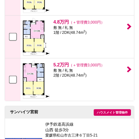
4.8万円
（＋管理費3,000円）
敷 無 / 礼 無
2
1階 / 2DK(48.74m
)
5.2万円
（＋管理費3,000円）
敷 無 / 礼 無
2
2階 / 2DK(48.74m
)
サンハイツ宮前
ハウスメイト管理物件
伊予鉄道高浜線
山西 徒歩3分
愛媛県松山市古三津６丁目5-21