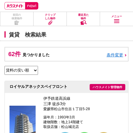
ペ
ペ
こ
こ
こ
ー
ー
こ
こ
こ
ジ
ジ
か
か
か
前回の
クリップ
最近見た
の
内
ら
ら
ら
メニュー
検索物件
した物件
物件
先
を
ヘ
本
フ
頭
移
ッ
文
ッ
に
動
ダ
に
タ
賃貸 検索結果
な
す
情
な
情
り
る
報
り
報
ま
た
に
ま
に
す。
め
な
す。
な
62件
見つかりました
条件変更
の
り
り
リ
ま
ま
ン
す。
す。
ク
で
す。
ヘ
ロイヤルアネックスベイフロント
ハウスメイト管理物件
ッ
ダ
情
伊予鉄道高浜線
報
三津 徒歩3分
に
愛媛県松山市住吉１丁目5-28
移
動
築年月：1993年3月
し
建物階数：地上14階建て
ま
取扱店舗：松山城北店
す