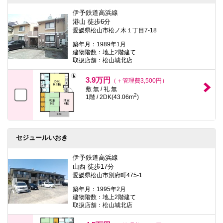
伊予鉄道高浜線
港山 徒歩6分
愛媛県松山市松ノ木１丁目7-18
築年月：1989年1月
建物階数：地上2階建て
取扱店舗：松山城北店
3.9万円
（＋管理費3,500円）
敷 無 / 礼 無
2
1階 / 2DK(43.06m
)
セジュールいおき
伊予鉄道高浜線
山西 徒歩17分
愛媛県松山市別府町475-1
築年月：1995年2月
建物階数：地上2階建て
取扱店舗：松山城北店