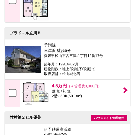
プラド－ル立川Ｂ
予讃線
三津浜 徒歩6分
愛媛県松山市古三津２丁目12番17号
築年月：1991年02月
建物階数：地上2階地下0階建て
取扱店舗：松山城北店
4.5万円
（＋管理費3,300円）
敷 無 / 礼 無
2
2階 / 3DK(50.1m
)
竹村第２ビル優美
ハウスメイト管理物件
伊予鉄道高浜線
山西 徒歩7分