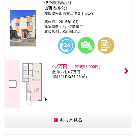
伊予鉄道高浜線
山西 徒歩9分
愛媛県松山市古三津２丁目1-9
築年月：2016年10月
建物階数：地上2階建て
取扱店舗：松山城北店
4.7万円
（＋管理費3,000円）
敷 無 / 礼 4.7万円
2
1階 / 1LDK(37.26m
)
もっと見る