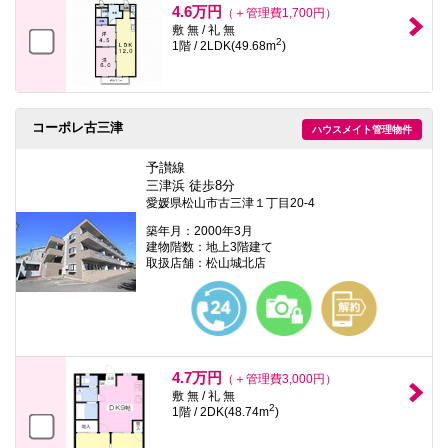
4.6万円
（＋管理費1,700円）
敷 無 / 礼 無
2
1階 / 2LDK(49.68m
)
コーポレ古三津
ハウスメイト管理物件
予讃線
三津浜 徒歩8分
愛媛県松山市古三津１丁目20-4
築年月：2000年3月
建物階数：地上3階建て
取扱店舗：松山城北店
4.7万円
（＋管理費3,000円）
敷 無 / 礼 無
2
1階 / 2DK(48.74m
)