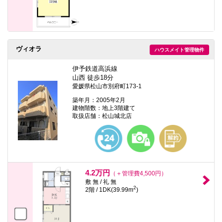
ヴィオラ
ハウスメイト管理物件
伊予鉄道高浜線
山西 徒歩18分
愛媛県松山市別府町173-1
築年月：2005年2月
建物階数：地上3階建て
取扱店舗：松山城北店
4.2万円
（＋管理費4,500円）
敷 無 / 礼 無
2
2階 / 1DK(39.99m
)