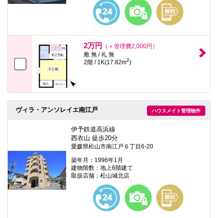
本
文
に
移
動
し
2万円
（＋管理費2,000円）
ま
敷 無 / 礼 無
す
2
2階 / 1K(17.82m
)
フ
ッ
タ
情
報
に
ヴィラ・アンソレイエ南江戸
ハウスメイト管理物件
移
動
し
伊予鉄道高浜線
ま
西衣山 徒歩20分
す
愛媛県松山市南江戸６丁目6-20
築年月：1996年1月
建物階数：地上6階建て
取扱店舗：松山城北店