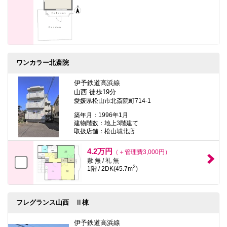
ワンカラー北斎院
伊予鉄道高浜線
山西 徒歩19分
愛媛県松山市北斎院町714-1
築年月：1996年1月
建物階数：地上3階建て
取扱店舗：松山城北店
4.2万円
（＋管理費3,000円）
敷 無 / 礼 無
2
1階 / 2DK(45.7m
)
フレグランス山西 Ⅱ棟
伊予鉄道高浜線