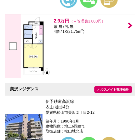
2.9万円
（＋管理費3,000円）
敷 無 / 礼 無
2
4階 / 1K(21.75m
)
美沢レジデンス
ハウスメイト管理物件
伊予鉄道高浜線
衣山 徒歩4分
愛媛県松山市美沢２丁目2-12
築年月：1996年3月
建物階数：地上6階建て
取扱店舗：松山城北店