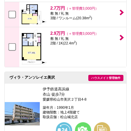
2.7万円
（＋管理費3,000円）
敷 無 / 礼 無
2
3階 / ワンルーム(20.38m
)
2.9万円
（＋管理費3,000円）
敷 無 / 礼 無
2
2階 / 1K(22.4m
)
ヴィラ・アンソレイエ美沢
ハウスメイト管理物件
伊予鉄道高浜線
衣山 徒歩7分
愛媛県松山市美沢２丁目4-8
築年月：1990年1月
建物階数：地上4階建て
取扱店舗：松山城北店