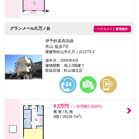
グランメール久万ノ台
ハウスメイト管理物件
伊予鉄道高浜線
衣山 徒歩7分
愛媛県松山市久万ノ台1275-2
築年月：2005年8月
建物階数：地上3階建て
取扱店舗：松山城北店
4.2万円
（＋管理費3,000円）
敷 無 / 礼 無
2
3階 / 1K(29.7m
)