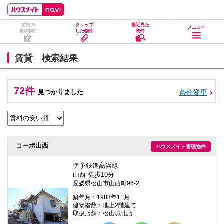
ペ
ペ
こ
こ
こ
ー
ー
こ
こ
こ
ジ
ジ
か
か
か
前回の
クリップ
最近見た
の
内
ら
ら
ら
メニュー
検索物件
した物件
物件
先
を
ヘ
本
フ
頭
移
ッ
文
ッ
に
動
ダ
に
タ
賃貸 検索結果
な
す
情
な
情
り
る
報
り
報
ま
た
に
ま
に
す。
め
な
す。
な
72件
見つかりました
条件変更
の
り
り
リ
ま
ま
ン
す。
す。
ク
で
す。
ヘ
コーポ山西
ハウスメイト管理物件
ッ
ダ
情
伊予鉄道高浜線
報
山西 徒歩10分
に
愛媛県松山市山西町96-2
移
動
築年月：1983年11月
し
建物階数：地上2階建て
ま
取扱店舗：松山城北店
す