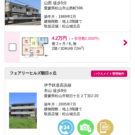
山西 徒歩5分
愛媛県松山市山西町596
築年月：1989年2月
建物階数：地上2階建て
取扱店舗：松山城北店
4.2万円
（＋管理費2,000円）
敷 2ヶ月 / 礼 無
2
2階 / 3DK(48.72m
)
フェアリーヒルズ朝日ヶ丘
ハウスメイト管理物件
伊予鉄道高浜線
衣山 徒歩8分
愛媛県松山市朝日ケ丘２丁目2-20
築年月：2005年7月
建物階数：地上3階建て
取扱店舗：松山城北店