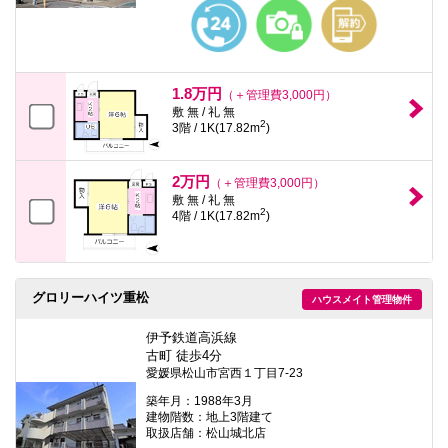
本
文
に
移
動
し
1.8万円
（＋管理費3,000円）
ま
敷 無 / 礼 無
す
2
3階 / 1K(17.82m
)
フ
ッ
タ
2万円
（＋管理費3,000円）
情
敷 無 / 礼 無
報
2
4階 / 1K(17.82m
)
に
移
動
し
ま
す
グロリーハイツ重松
ハウスメイト管理物件
伊予鉄道高浜線
古町 徒歩4分
愛媛県松山市宮西１丁目7-23
築年月：1988年3月
建物階数：地上3階建て
取扱店舗：松山城北店