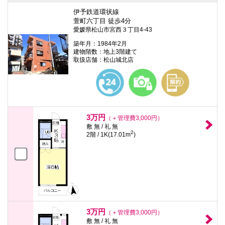
伊予鉄道環状線
萱町六丁目 徒歩4分
愛媛県松山市宮西３丁目4-43
築年月：1984年2月
建物階数：地上3階建て
取扱店舗：松山城北店
3万円
（＋管理費3,000円）
敷 無 / 礼 無
2
2階 / 1K(17.01m
)
3万円
（＋管理費3,000円）
敷 無 / 礼 無