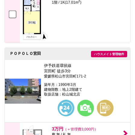
2
1階 / 1K(17.01m
)
ＰＯＰＯＬＯ宮田
ハウスメイト管理物件
伊予鉄道環状線
宮田町 徒歩3分
愛媛県松山市宮田町171-2
築年月：1990年3月
建物階数：地上2階建て
取扱店舗：松山城北店
3万円
（＋管理費3,000円）
敷 無 / 礼 無