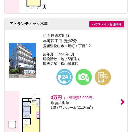
アトランティック木屋
ハウスメイト管理物件
伊予鉄道本町線
本町四丁目 徒歩2分
愛媛県松山市木屋町１丁目2-2
築年月：1996年1月
建物階数：地上5階建て
取扱店舗：松山城北店
3万円
（＋管理費3,000円）
敷 無 / 礼 無
2
1階 / ワンルーム(21.04m
)