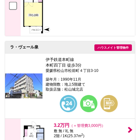
ラ・ヴェール泉
ハウスメイト管理物件
伊予鉄道本町線
本町四丁目 徒歩3分
愛媛県松山市松前町４丁目3-10
築年月：1990年11月
建物階数：地上5階建て
取扱店舗：松山城北店
3.2万円
（＋管理費3,000円）
敷 無 / 礼 無
2
2階 / 1K(25.37m
)