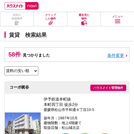
ペ
ペ
こ
こ
こ
ー
ー
こ
こ
こ
ジ
ジ
か
か
か
前回の
クリップ
最近見た
の
内
ら
ら
ら
メニュー
検索物件
した物件
物件
先
を
ヘ
本
フ
頭
移
ッ
文
ッ
に
動
ダ
に
タ
賃貸 検索結果
な
す
情
な
情
り
る
報
り
報
ま
た
に
ま
に
す。
め
な
す。
な
58件
見つかりました
条件変更
の
り
り
リ
ま
ま
ン
す。
す。
ク
で
す。
ヘ
コーポ梶谷
ハウスメイト管理物件
ッ
ダ
情
伊予鉄道本町線
報
本町四丁目 徒歩2分
に
愛媛県松山市平和通６丁目10-5
移
動
築年月：1987年10月
し
建物階数：地上4階建て
ま
取扱店舗：松山城北店
す