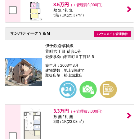
3.5万円
（＋管理費3,000円）
敷 無 / 礼 無
2
5階 / 1K(25.37m
)
サンパティークＹ＆Ｍ
ハウスメイト管理物件
伊予鉄道環状線
萱町六丁目 徒歩1分
愛媛県松山市萱町６丁目15-5
築年月：2003年3月
建物階数：地上3階建て
取扱店舗：松山城北店
3.3万円
（＋管理費3,000円）
敷 無 / 礼 無
2
2階 / 1K(23.08m
)