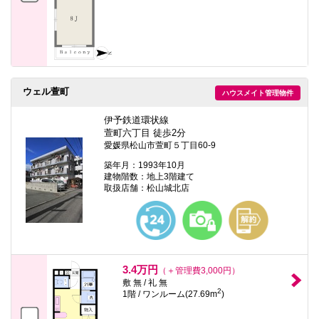
ウェル萱町
ハウスメイト管理物件
伊予鉄道環状線
萱町六丁目 徒歩2分
愛媛県松山市萱町５丁目60-9
築年月：1993年10月
建物階数：地上3階建て
取扱店舗：松山城北店
3.4万円
（＋管理費3,000円）
敷 無 / 礼 無
2
1階 / ワンルーム(27.69m
)