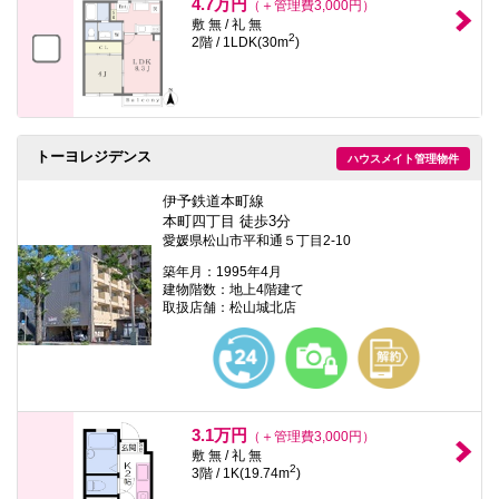
4.7万円
（＋管理費3,000円）
敷 無 / 礼 無
2
2階 / 1LDK(30m
)
トーヨレジデンス
ハウスメイト管理物件
伊予鉄道本町線
本町四丁目 徒歩3分
愛媛県松山市平和通５丁目2-10
築年月：1995年4月
建物階数：地上4階建て
取扱店舗：松山城北店
3.1万円
（＋管理費3,000円）
敷 無 / 礼 無
2
3階 / 1K(19.74m
)