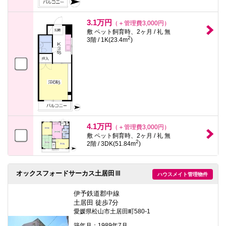
3.1万円
（＋管理費3,000円）
敷 ペット飼育時、2ヶ月 / 礼 無
2
3階 / 1K(23.4m
)
4.1万円
（＋管理費3,000円）
敷 ペット飼育時、2ヶ月 / 礼 無
2
2階 / 3DK(51.84m
)
オックスフォードサーカス土居田Ⅲ
ハウスメイト管理物件
伊予鉄道郡中線
土居田 徒歩7分
愛媛県松山市土居田町580-1
築年月：1989年7月