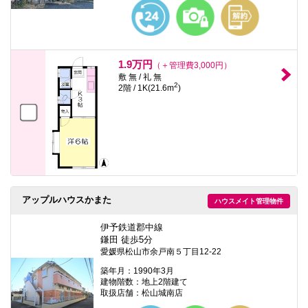
本
文
に
移
動
し
1.9万円
（＋管理費3,000円）
ま
敷 無 / 礼 無
す
2
2階 / 1K(21.6m
)
フ
ッ
タ
情
報
に
移
動
し
ま
アップルハウスかまた
ハウスメイト管理物件
す
伊予鉄道郡中線
鎌田 徒歩5分
愛媛県松山市余戸南５丁目12-22
築年月：1990年3月
建物階数：地上2階建て
取扱店舗：松山城南店