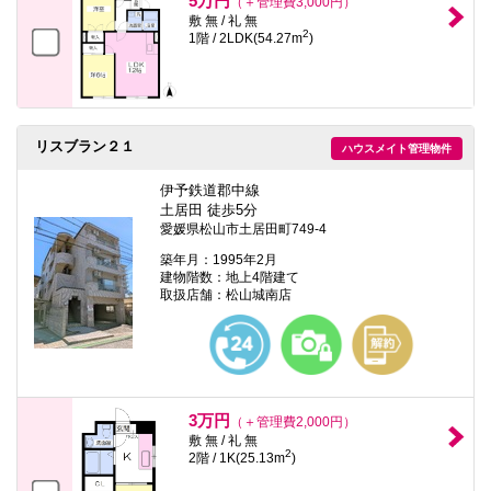
5万円
（＋管理費3,000円）
敷 無 / 礼 無
2
1階 / 2LDK(54.27m
)
リスブラン２１
ハウスメイト管理物件
伊予鉄道郡中線
土居田 徒歩5分
愛媛県松山市土居田町749-4
築年月：1995年2月
建物階数：地上4階建て
取扱店舗：松山城南店
3万円
（＋管理費2,000円）
敷 無 / 礼 無
2
2階 / 1K(25.13m
)