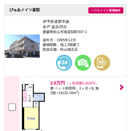
ぴゅあメイツ斎院
ハウスメイト管理物件
伊予鉄道郡中線
余戸 徒歩25分
愛媛県松山市南斎院町947-1
築年月：1985年12月
建物階数：地上3階建て
取扱店舗：松山城北店
2.6万円
（＋管理費3,000円）
敷 ペット飼育時、2ヶ月 / 礼 無
2
2階 / 1K(20.16m
)