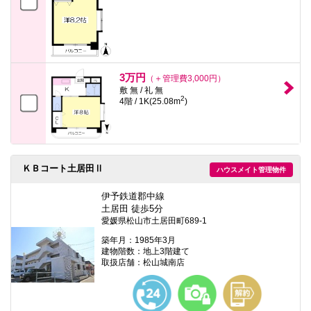
3万円
（＋管理費3,000円）
敷 無 / 礼 無
2
4階 / 1K(25.08m
)
ＫＢコート土居田Ⅱ
ハウスメイト管理物件
伊予鉄道郡中線
土居田 徒歩5分
愛媛県松山市土居田町689-1
築年月：1985年3月
建物階数：地上3階建て
取扱店舗：松山城南店