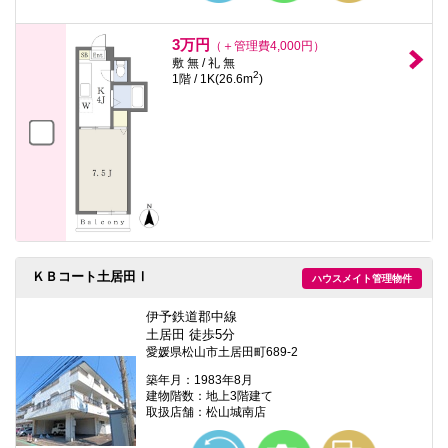
3万円
（＋管理費4,000円）
敷 無 / 礼 無
2
1階 / 1K(26.6m
)
ＫＢコート土居田Ⅰ
ハウスメイト管理物件
伊予鉄道郡中線
土居田 徒歩5分
愛媛県松山市土居田町689-2
築年月：1983年8月
建物階数：地上3階建て
取扱店舗：松山城南店