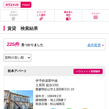
ペ
ペ
こ
こ
こ
ー
ー
こ
こ
こ
ジ
ジ
か
か
か
前回の
クリップ
最近見た
の
内
ら
ら
ら
メニュー
検索物件
した物件
物件
先
を
ヘ
本
フ
頭
移
ッ
文
ッ
に
動
ダ
に
タ
賃貸 検索結果
な
す
情
な
情
り
る
報
り
報
ま
た
に
ま
に
す。
め
な
す。
な
225件
見つかりました
条件変更
の
り
り
リ
ま
ま
ン
す。
す。
ク
で
す。
ヘ
松本アパート
ハウスメイト管理物件
ッ
ダ
情
伊予鉄道郡中線
報
土居田 徒歩13分
に
愛媛県松山市土居田町221-10
移
動
築年月：1984年2月
し
建物階数：地上2階建て
ま
取扱店舗：松山城南店
す