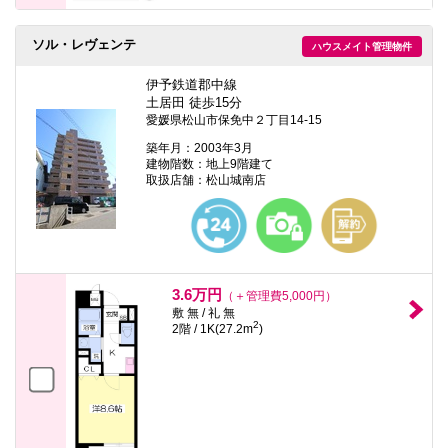
ソル・レヴェンテ
ハウスメイト管理物件
伊予鉄道郡中線
土居田 徒歩15分
愛媛県松山市保免中２丁目14-15
築年月：2003年3月
建物階数：地上9階建て
取扱店舗：松山城南店
3.6万円
（＋管理費5,000円）
敷 無 / 礼 無
2
2階 / 1K(27.2m
)