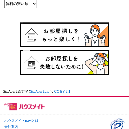
Six Apart 絵文字
(
Six Apart,Ltd.
) /
CC BY 2.1
ハウスメイトnaviとは
会社案内