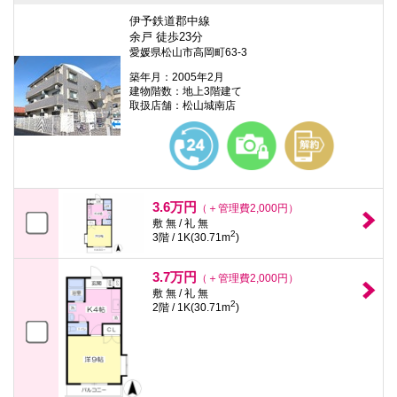
伊予鉄道郡中線
余戸 徒歩23分
愛媛県松山市高岡町63-3
築年月：2005年2月
建物階数：地上3階建て
取扱店舗：松山城南店
3.6万円
（＋管理費2,000円）
敷 無 / 礼 無
2
3階 / 1K(30.71m
)
3.7万円
（＋管理費2,000円）
敷 無 / 礼 無
2
2階 / 1K(30.71m
)