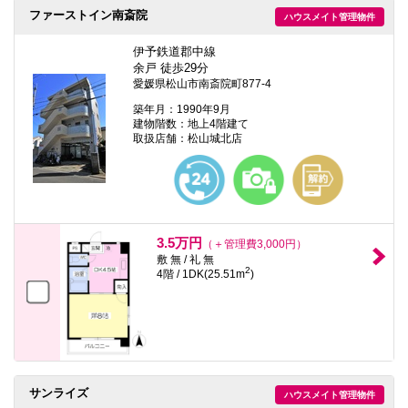
ファーストイン南斎院
ハウスメイト管理物件
伊予鉄道郡中線
余戸 徒歩29分
愛媛県松山市南斎院町877-4
築年月：1990年9月
建物階数：地上4階建て
取扱店舗：松山城北店
3.5万円
（＋管理費3,000円）
敷 無 / 礼 無
2
4階 / 1DK(25.51m
)
サンライズ
ハウスメイト管理物件