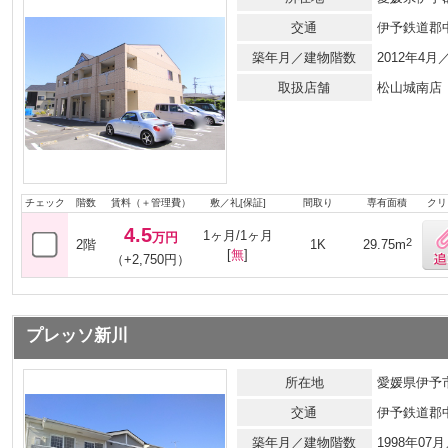
交通
伊予鉄道郡
築年月／建物階数
2012年4
取扱店舗
松山城南店
チェック
階数
賃料（＋管理費）
敷／礼[保証]
間取り
専有面積
クリ
4.5
1ヶ月/1ヶ月
万円
2
2階
1K
29.75m
[
無
]
（+2,750円）
プレッソ新川
所在地
愛媛県伊予市
交通
伊予鉄道郡
築年月／建物階数
1998年0