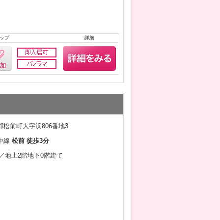
ップ
詳細
松前町大字浜806番地3
中線
松前 徒歩3分
5月／地上2階地下0階建て