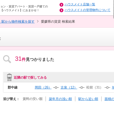
ハウスメイト店舗一覧
ション・賃貸アパート・賃貸一戸建ての
ハウスメイトの管理物件について
は【ハウスメイト】におまかせ！
・駅から物件検索を探す
愛媛県の賃貸 検索結果
果
31
件
見つかりました
近隣の駅で探してみる
郡中線
岡田（26）
古泉（12）
松前（31）
並び替え：
賃料の安い順
築年月の浅い順
駅から近い順
面積