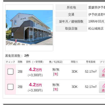
所在地
愛媛県伊予
交通
伊予鉄道郡
築年月／建物階数
1995年0
取扱店舗
松山城南店
募集部屋数：
2件
チェック
階数
賃料（＋管理費）
敷／礼[保証]
間取り
専有面積
クリ
4.2
無/無
万円
2
2階
3DK
52.17m
[
無
]
（+3,300円）
4.2
無/無
万円
2
2階
3DK
52.17m
[
無
]
（+3,300円）