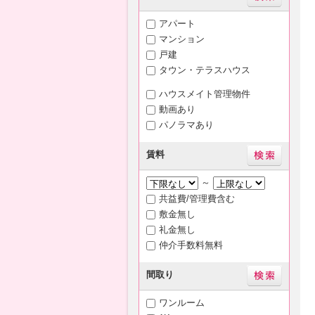
アパート
マンション
戸建
タウン・テラスハウス
ハウスメイト管理物件
動画あり
パノラマあり
賃料
～
共益費/管理費含む
敷金無し
礼金無し
仲介手数料無料
間取り
ワンルーム