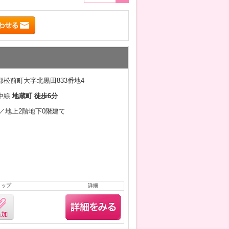
松前町大字北黒田833番地4
中線
地蔵町 徒歩6分
7月／地上2階地下0階建て
リップ
詳細