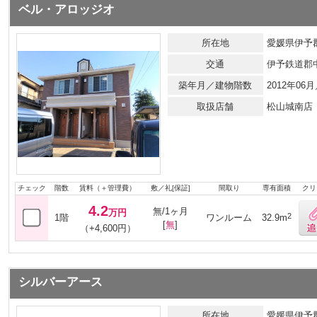
ベル・アロッジオ
所在地
愛媛県伊予郡
交通
伊予鉄道郡
築年月／建物階数
2012年0
取扱店舗
松山城南店
チェック
階数
賃料（＋管理費）
敷／礼[保証]
間取り
専有面積
クリ
4.2
無/1ヶ月
万円
2
1階
ワンルーム
32.9m
[
無
]
（+4,600円）
シルバーアース
所在地
愛媛県伊予郡