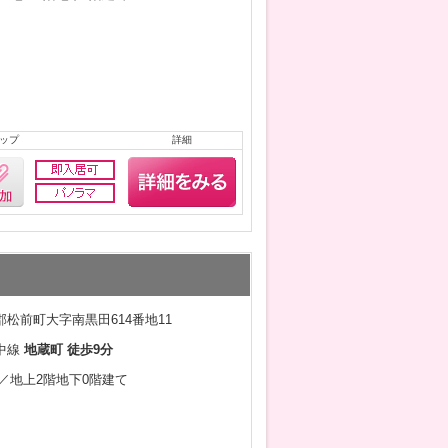
ップ
詳細
松前町大字南黒田614番地11
中線
地蔵町 徒歩9分
1月／地上2階地下0階建て