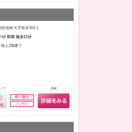
松前町大字筒井302-1
中線
松前 徒歩11分
月／地上2階建て
ップ
詳細