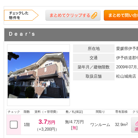
Ｄｅａｒ’ｓ
所在地
愛媛県伊予郡
交通
伊予鉄道郡
築年月／建物階数
2009年0
取扱店舗
松山城南店
チェック
階数
賃料（＋管理費）
敷／礼[保証]
間取り
専有面積
ク
3.7
無/4.7万円
万円
2
1階
ワンルーム
32.9m
[
無
]
（+3,200円）