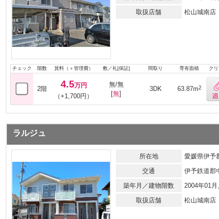
取扱店舗
松山城南店
チェック
階数
賃料（＋管理費）
敷／礼[保証]
間取り
専有面積
クリ
4.5
無/無
万円
2
2階
3DK
63.87m
[
無
]
（+1,700円）
ラルジュ
所在地
愛媛県伊予郡
交通
伊予鉄道郡
築年月／建物階数
2004年0
取扱店舗
松山城南店