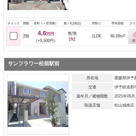
チェック
階数
賃料（＋管理費）
敷／礼[保証]
間取り
専有面積
クリ
4.6
無/無
万円
2
2階
1LDK
46.28m
[
無
]
（+5,500円）
サンフラワー松前駅前
所在地
愛媛県伊予郡
交通
伊予鉄道郡
築年月／建物階数
2021年0
取扱店舗
松山城南店