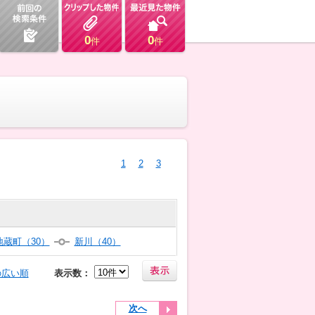
0
0
件
件
1
2
3
地蔵町（30）
新川（40）
の広い順
表示数：
次へ