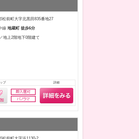
松前町大字北黒田835番地27
中線
地蔵町 徒歩6分
6月／地上2階地下0階建て
ップ
詳細
松前町大字浜1130-2