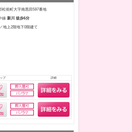
郡松前町大字南黒田597番地
中線
新川 徒歩6分
3月／地上2階地下0階建て
ップ
詳細