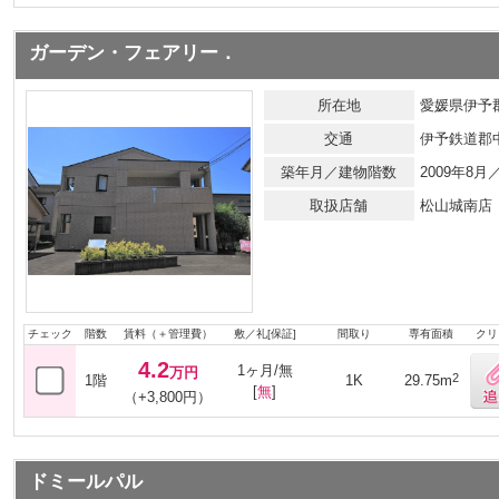
ガーデン・フェアリー．
所在地
愛媛県伊予郡
交通
伊予鉄道郡
築年月／建物階数
2009年8
取扱店舗
松山城南店
チェック
階数
賃料（＋管理費）
敷／礼[保証]
間取り
専有面積
クリ
4.2
1ヶ月/無
万円
2
1階
1K
29.75m
[
無
]
（+3,800円）
ドミールパル