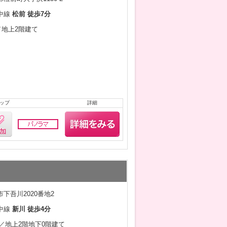
中線
松前 徒歩7分
月／地上2階建て
ップ
詳細
下吾川2020番地2
中線
新川 徒歩4分
7月／地上2階地下0階建て