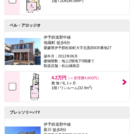
1階 / 2DK(46.06m
)
ベル・アロッジオ
伊予鉄道郡中線
地蔵町 徒歩6分
愛媛県伊予郡松前町大字北黒田835番地27
築年月：2012年06月
建物階数：地上2階地下0階建て
取扱店舗：松山城南店
4.2万円
（＋管理費4,600円）
敷 無 / 礼 1ヶ月
2
1階 / ワンルーム(32.9m
)
プレッソリーバＹ
伊予鉄道郡中線
新川 徒歩8分