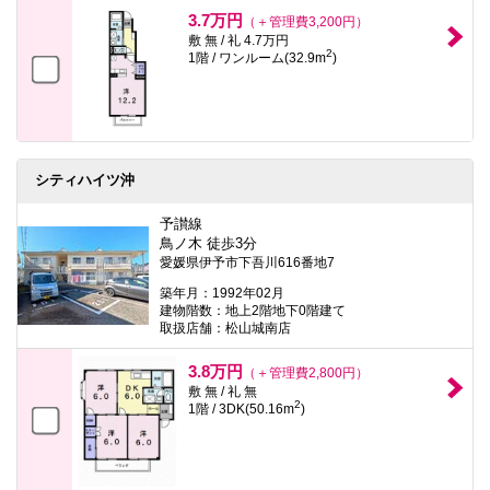
本
3.7万円
（＋管理費3,200円）
文
敷 無 / 礼 4.7万円
に
2
1階 / ワンルーム(32.9m
)
移
動
し
ま
す
フ
ッ
シティハイツ沖
タ
情
報
予讃線
に
鳥ノ木 徒歩3分
移
愛媛県伊予市下吾川616番地7
動
し
築年月：1992年02月
ま
建物階数：地上2階地下0階建て
す
取扱店舗：松山城南店
3.8万円
（＋管理費2,800円）
敷 無 / 礼 無
2
1階 / 3DK(50.16m
)