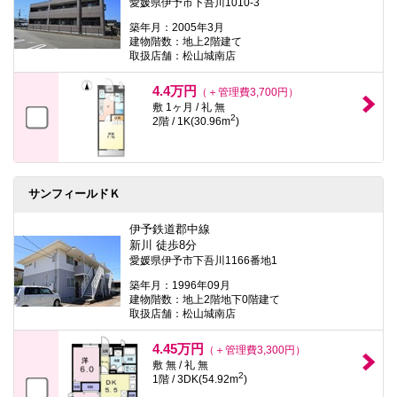
愛媛県伊予市下吾川1010-3
築年月：2005年3月
建物階数：地上2階建て
取扱店舗：松山城南店
4.4万円
（＋管理費3,700円）
敷 1ヶ月 / 礼 無
2
2階 / 1K(30.96m
)
サンフィールドＫ
伊予鉄道郡中線
新川 徒歩8分
愛媛県伊予市下吾川1166番地1
築年月：1996年09月
建物階数：地上2階地下0階建て
取扱店舗：松山城南店
4.45万円
（＋管理費3,300円）
敷 無 / 礼 無
2
1階 / 3DK(54.92m
)