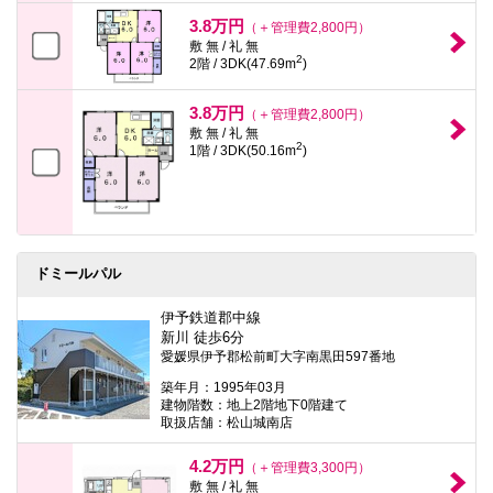
3.8万円
（＋管理費2,800円）
敷 無 / 礼 無
2
2階 / 3DK(47.69m
)
3.8万円
（＋管理費2,800円）
敷 無 / 礼 無
2
1階 / 3DK(50.16m
)
ドミールパル
伊予鉄道郡中線
新川 徒歩6分
愛媛県伊予郡松前町大字南黒田597番地
築年月：1995年03月
建物階数：地上2階地下0階建て
取扱店舗：松山城南店
4.2万円
（＋管理費3,300円）
敷 無 / 礼 無