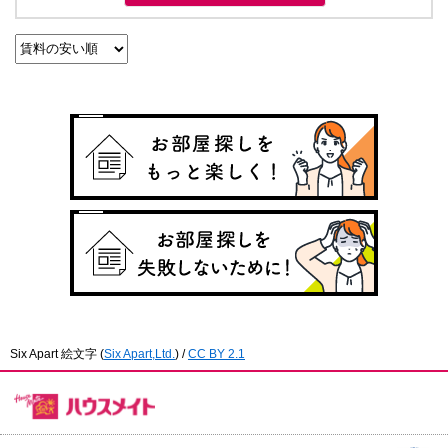
Six Apart 絵文字
(
Six Apart,Ltd.
) /
CC BY 2.1