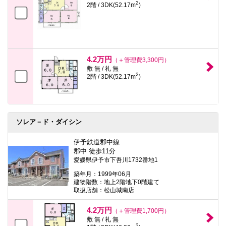
2
2階 / 3DK(52.17m
)
4.2万円
（＋管理費3,300円）
敷 無 / 礼 無
2
2階 / 3DK(52.17m
)
ソレア－ド・ダイシン
伊予鉄道郡中線
郡中 徒歩11分
愛媛県伊予市下吾川1732番地1
築年月：1999年06月
建物階数：地上2階地下0階建て
取扱店舗：松山城南店
4.2万円
（＋管理費1,700円）
敷 無 / 礼 無
2