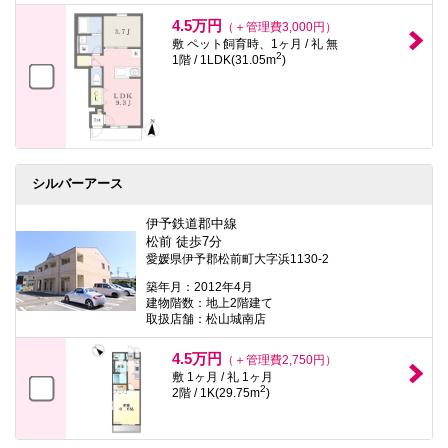
4.5万円
（＋管理費3,000円）
敷 ペット飼育時、1ヶ月 / 礼 無
2
1階 / 1LDK(31.05m
)
シルバーアース
伊予鉄道郡中線
松前 徒歩7分
愛媛県伊予郡松前町大字浜1130-2
築年月：2012年4月
建物階数：地上2階建て
取扱店舗：松山城南店
4.5万円
（＋管理費2,750円）
敷 1ヶ月 / 礼 1ヶ月
2
2階 / 1K(29.75m
)