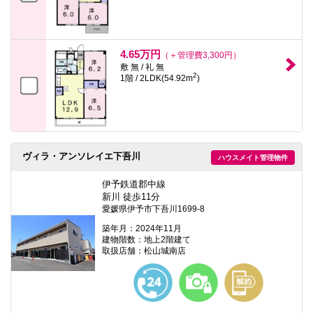
4.65万円
（＋管理費3,300円）
敷 無 / 礼 無
2
1階 / 2LDK(54.92m
)
ヴィラ・アンソレイエ下吾川
ハウスメイト管理物件
伊予鉄道郡中線
新川 徒歩11分
愛媛県伊予市下吾川1699-8
築年月：2024年11月
建物階数：地上2階建て
取扱店舗：松山城南店