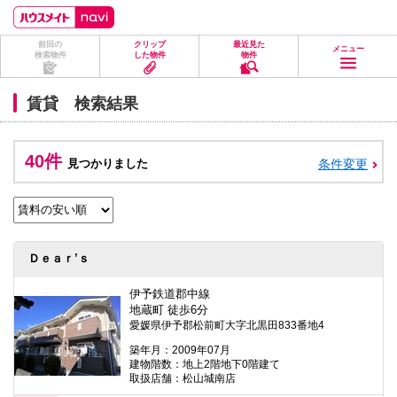
ペ
ペ
こ
こ
こ
ー
ー
こ
こ
こ
ジ
ジ
か
か
か
前回の
クリップ
最近見た
の
内
ら
ら
ら
メニュー
検索物件
した物件
物件
先
を
ヘ
本
フ
頭
移
ッ
文
ッ
に
動
ダ
に
タ
賃貸 検索結果
な
す
情
な
情
り
る
報
り
報
ま
た
に
ま
に
す。
め
な
す。
な
40件
見つかりました
条件変更
の
り
り
リ
ま
ま
ン
す。
す。
ク
で
す。
ヘ
Ｄｅａｒ’ｓ
ッ
ダ
情
伊予鉄道郡中線
報
地蔵町 徒歩6分
に
愛媛県伊予郡松前町大字北黒田833番地4
移
動
築年月：2009年07月
し
建物階数：地上2階地下0階建て
ま
取扱店舗：松山城南店
す