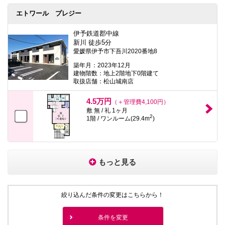
エトワール プレジー
伊予鉄道郡中線
新川 徒歩5分
愛媛県伊予市下吾川2020番地8
築年月：2023年12月
建物階数：地上2階地下0階建て
取扱店舗：松山城南店
4.5万円
（＋管理費4,100円）
敷 無 / 礼 1ヶ月
2
1階 / ワンルーム(29.4m
)
もっと見る
絞り込んだ条件の変更はこちらから！
条件を変更