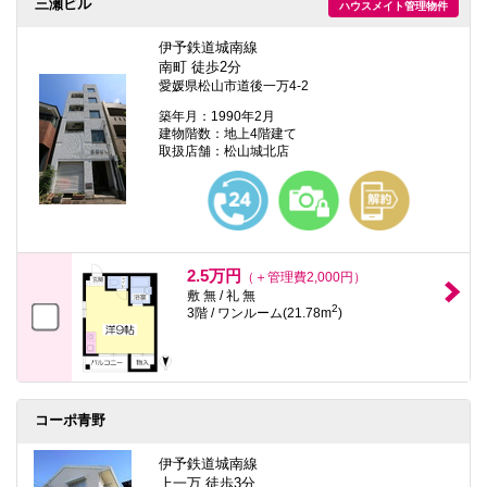
三瀬ビル
ハウスメイト管理物件
伊予鉄道城南線
南町 徒歩2分
愛媛県松山市道後一万4-2
築年月：1990年2月
建物階数：地上4階建て
取扱店舗：松山城北店
2.5万円
（＋管理費2,000円）
敷 無 / 礼 無
2
3階 / ワンルーム(21.78m
)
コーポ青野
伊予鉄道城南線
上一万 徒歩3分