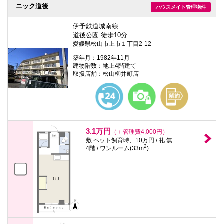
ニック道後
ハウスメイト管理物件
伊予鉄道城南線
道後公園 徒歩10分
愛媛県松山市上市１丁目2-12
築年月：1982年11月
建物階数：地上4階建て
取扱店舗：松山柳井町店
3.1万円
（＋管理費4,000円）
敷 ペット飼育時、10万円 / 礼 無
2
4階 / ワンルーム(33m
)