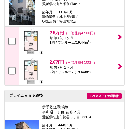
愛媛県松山市昭和町46-2
築年月：1991年3月
建物階数：地上2階建て
取扱店舗：松山城北店
2.5万円
（＋管理費4,500円）
敷 無 / 礼 1ヶ月
2
1階 / ワンルーム(19.44m
)
2.6万円
（＋管理費4,500円）
敷 無 / 礼 1ヶ月
2
2階 / ワンルーム(19.44m
)
プライムｏｎｅ道後
ハウスメイト管理物件
伊予鉄道環状線
平和通一丁目 徒歩25分
愛媛県松山市祝谷６丁目1226-4
築年月：1999年3月