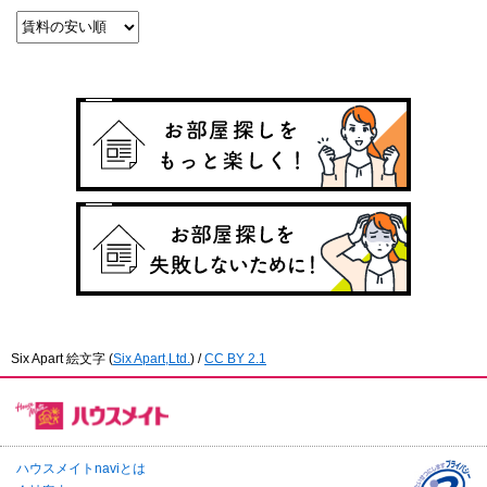
Six Apart 絵文字
(
Six Apart,Ltd.
) /
CC BY 2.1
ハウスメイトnaviとは