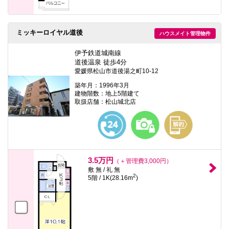
ミッキーロイヤル道後
ハウスメイト管理物件
伊予鉄道城南線
道後温泉 徒歩4分
愛媛県松山市道後湯之町10-12
築年月：1996年3月
建物階数：地上5階建て
取扱店舗：松山城北店
3.5万円
（＋管理費3,000円）
敷 無 / 礼 無
2
5階 / 1K(28.16m
)