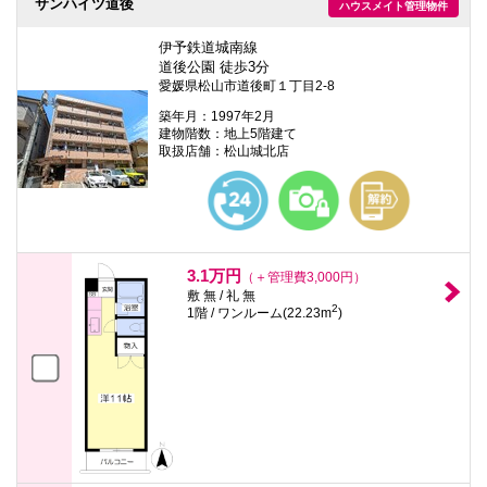
サンハイツ道後
ハウスメイト管理物件
伊予鉄道城南線
道後公園 徒歩3分
愛媛県松山市道後町１丁目2-8
築年月：1997年2月
建物階数：地上5階建て
取扱店舗：松山城北店
3.1万円
（＋管理費3,000円）
敷 無 / 礼 無
2
1階 / ワンルーム(22.23m
)