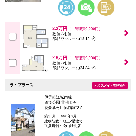
本
文
に
移
動
し
2.2万円
（＋管理費3,000円）
ま
敷 無 / 礼 無
す
2
2階 / ワンルーム(18.12m
)
フ
ッ
タ
情
2.8万円
（＋管理費3,000円）
報
敷 無 / 礼 無
に
2
2階 / ワンルーム(24.84m
)
移
動
し
ラ・プラース
ま
ハウスメイト管理物件
す
伊予鉄道城南線
道後公園 徒歩13分
愛媛県松山市紅葉町2-5
築年月：1990年3月
建物階数：地上2階建て
取扱店舗：松山城北店