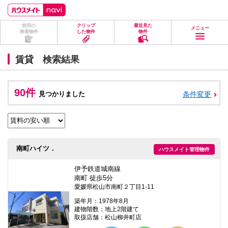
ペ
ペ
こ
こ
こ
ー
ー
こ
こ
こ
ジ
ジ
か
か
か
前回の
クリップ
最近見た
の
内
ら
ら
ら
メニュー
検索物件
した物件
物件
先
を
ヘ
本
フ
頭
移
ッ
文
ッ
に
動
ダ
に
タ
賃貸 検索結果
な
す
情
な
情
り
る
報
り
報
ま
た
に
ま
に
す。
め
な
す。
な
90件
見つかりました
条件変更
の
り
り
リ
ま
ま
ン
す。
す。
ク
で
す。
ヘ
南町ハイツ．
ハウスメイト管理物件
ッ
ダ
情
伊予鉄道城南線
報
南町 徒歩5分
に
愛媛県松山市南町２丁目1-11
移
動
築年月：1978年8月
し
建物階数：地上2階建て
ま
取扱店舗：松山柳井町店
す