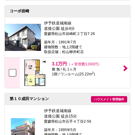
コーポ岩崎
伊予鉄道城南線
道後公園 徒歩4分
愛媛県松山市岩崎町２丁目7-26
築年月：1991年7月
建物階数：地上2階建て
取扱店舗：松山柳井町店
3.1万円
（＋管理費3,000円）
敷 無 / 礼 1ヶ月
2
1階 / ワンルーム(25.22m
)
第１０成田マンション
ハウスメイト管理物件
伊予鉄道城南線
道後公園 徒歩15分
愛媛県松山市石手４丁目2-56
築年月：1995年5月
建物階数：地上5階建て