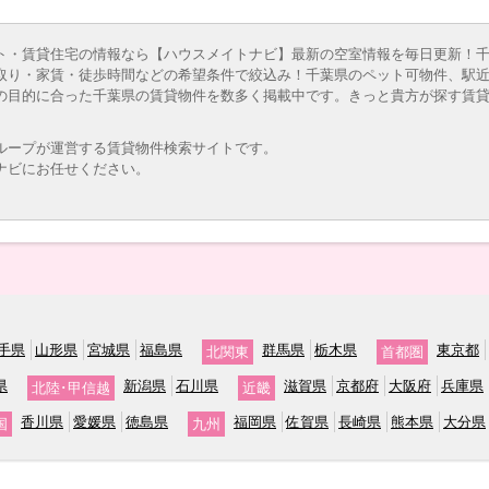
ト・賃貸住宅の情報なら【ハウスメイトナビ】最新の空室情報を毎日更新！
取り・家賃・徒歩時間などの希望条件で絞込み！千葉県のペット可物件、駅
の目的に合った千葉県の賃貸物件を数多く掲載中です。きっと貴方が探す賃
ループが運営する賃貸物件検索サイトです。
ナビにお任せください。
手県
山形県
宮城県
福島県
群馬県
栃木県
東京都
北関東
首都圏
県
新潟県
石川県
滋賀県
京都府
大阪府
兵庫県
北陸･甲信越
近畿
香川県
愛媛県
徳島県
福岡県
佐賀県
長崎県
熊本県
大分県
国
九州