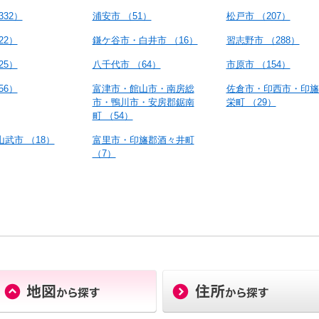
332）
浦安市 （51）
松戸市 （207）
22）
鎌ケ谷市・白井市 （16）
習志野市 （288）
25）
八千代市 （64）
市原市 （154）
56）
富津市・館山市・南房総
佐倉市・印西市・印旛
市・鴨川市・安房郡鋸南
栄町 （29）
町 （54）
武市 （18）
富里市・印旛郡酒々井町
（7）