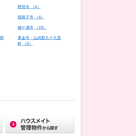
野田市 （4）
我孫子市 （4）
袖ケ浦市 （19）
郡
東金市・山武郡九十九里
町 （6）