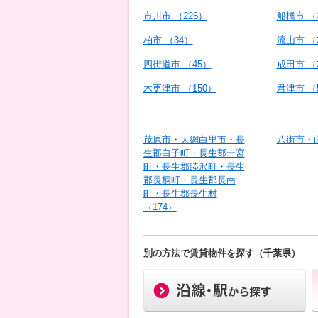
市川市 （226）
船橋市 （
柏市 （34）
流山市 （
四街道市 （45）
成田市 （
木更津市 （150）
君津市 （
茂原市・大網白里市・長
八街市・山
生郡白子町・長生郡一宮
町・長生郡睦沢町・長生
郡長柄町・長生郡長南
町・長生郡長生村
（174）
別の方法で賃貸物件を探す（千葉県）