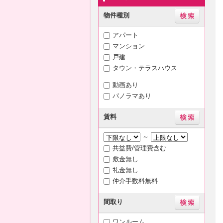
物件種別
アパート
マンション
戸建
タウン・テラスハウス
動画あり
パノラマあり
賃料
～
共益費/管理費含む
敷金無し
礼金無し
仲介手数料無料
間取り
ワンルーム