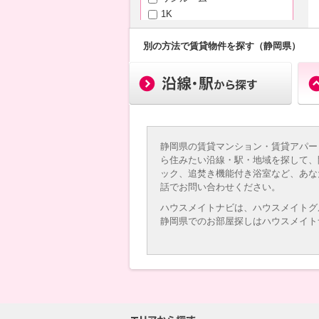
1K
1DK（+S）
1LDK（+S）
別の方法で賃貸物件を探す（静岡県）
2K
2DK（+S）
2LDK（+S）
3K
3DK（+S）
3LDK（+S）
静岡県の賃貸マンション・賃貸アパー
4K以上
ら住みたい沿線・駅・地域を探して、
ック、追焚き機能付き浴室など、あな
専有面積
話でお問い合わせください。
ハウスメイトナビは、ハウスメイトグ
静岡県でのお部屋探しはハウスメイト
～
築年月
新築
3年以内
5年以内
10年以内
15年以内
20年以内