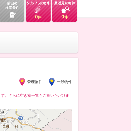
0
0
件
件
管理物件
一般物件
ます。さらに空き室一覧もご覧いただけま