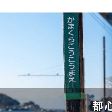
アットホームなシニア向け住宅
緑に囲まれ落ち着いた暮らし
歴史に培われた静寂と共に
雄大な山々に囲まれた暮らし