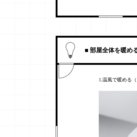
■ 部屋全体を暖め
1.温風で暖める