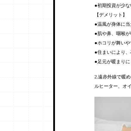
●初期投資が少
【デメリット】
●温風が身体に
●肌や鼻、咽喉が
●ホコリが舞いや
●住まいにより
●足元が暖まりに
2.遠赤外線で暖
ルヒーター、オ