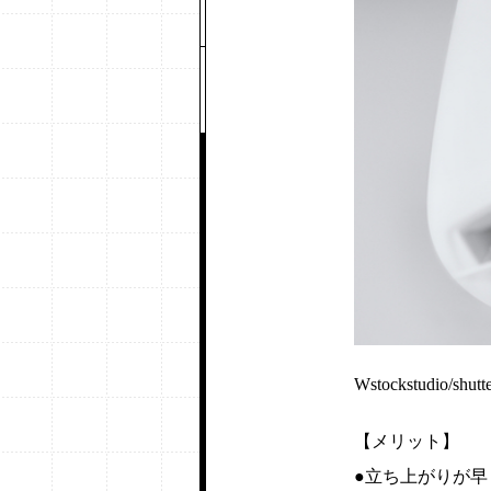
Wstockstudio/shutt
【メリット】
●立ち上がりが