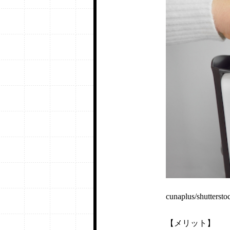
cunaplus/shutterst
【メリット】