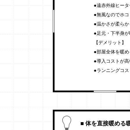
●遠赤外線ヒー
●無風なのでホコ
●温かさが柔らか
●足元・下半身
【デメリット】
●部屋全体を暖
●導入コストが高
●ランニングコ
■ 体を直接暖める