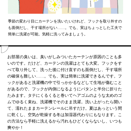
季節の変わり目にカーテンを洗いたいけれど、フックを取り外すの
も面倒だし、干す場所がない……。でも、実はちょっとした工夫で
簡単に洗濯が可能。気軽に洗ってみましょう。
お部屋の臭いは、臭いがしみついたカーテンが原因のことも多
いのです。だけど、カーテンの洗濯はとても大変。フックをす
べて取り外して、洗った後に付け直すのも面倒だし、干す場所
の確保も難しい……。でも、実は簡単に洗濯できるんです。フ
ックがあると洗濯機の中で引っかかるなどして生地が傷むこと
があるので、フックが内側になるようにパタンと半分に折りた
たみます。タテにくるくると巻いてヘアゴムのような太めのゴ
ムでゆるく束ね、洗濯機でそのまま洗濯。洗い上がったら開い
て、濡れたままカーテンレールに吊すだけ。夏はあっという間
に乾くし、空気が乾燥する冬は加湿器代わりにもなります。こ
の方法なら手軽に洗えるから汚れもひどくならないし、いつも
爽やか！