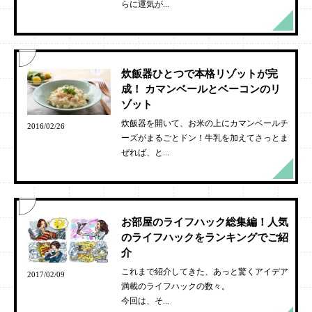
らに運気が...
炊飯器ひとつで本格リゾットが完
成！ カマンベールとベーコンのリ
ゾット
炊飯器を開いて、お米の上にカマンベールチ
2016/02/26
ーズがまるごとドン！牛乳を加えてさっとま
ぜれば、と...
お部屋のライフハック総集編！人気
のライフハックをランキングでご紹
介
これまで紹介してきた、あっと驚くアイデア
2017/02/09
満載のライフハックの数々。
今回は、そ...