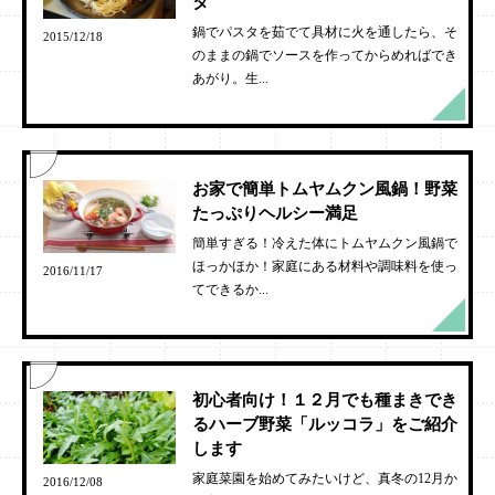
タ
鍋でパスタを茹でて具材に火を通したら、そ
2015/12/18
のままの鍋でソースを作ってからめればでき
あがり。生...
お家で簡単トムヤムクン風鍋！野菜
たっぷりヘルシー満足
簡単すぎる！冷えた体にトムヤムクン風鍋で
ほっかほか！家庭にある材料や調味料を使っ
2016/11/17
てできるか...
初心者向け！１２月でも種まきでき
るハーブ野菜「ルッコラ」をご紹介
します
家庭菜園を始めてみたいけど、真冬の12月か
2016/12/08