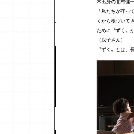
木出身の北村健
「私たちが守っ
くから根づいて
ために〝ずく〟
（聡子さん）
〝ずく〟とは、