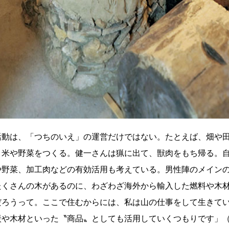
活動は、「つちのいえ」の運営だけではない。たとえば、畑や
り米や野菜をつくる。健一さんは猟に出て、獣肉をもち帰る。
や野菜、加工肉などの有効活用も考えている。男性陣のメイン
たくさんの木があるのに、わざわざ海外から輸入した燃料や木
だろうって。ここで住むからには、私は山の仕事をして生きて
炭や木材といった〝商品〟としても活用していくつもりです」