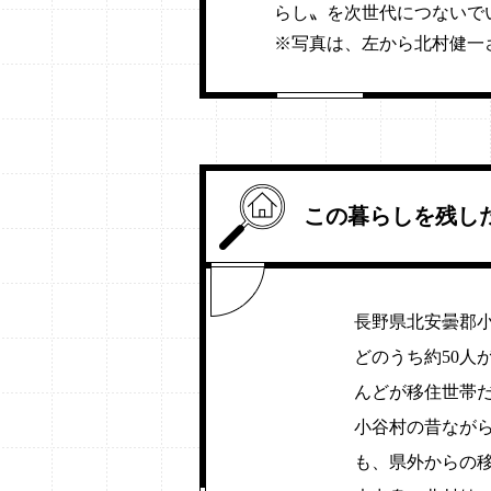
らし〟を次世代につないで
※写真は、左から北村健一
この暮らしを残し
長野県北安曇郡
どのうち約50人
んどが移住世帯
小谷村の昔なが
も、県外からの