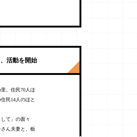
て、活動を開始
里。住民70人ほ
の住民14人のほと
らして」の面々
子さん夫妻と、栃