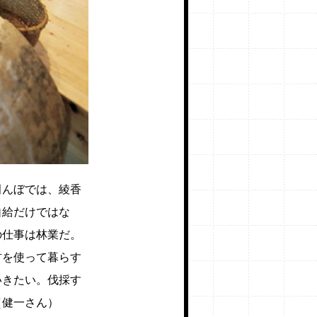
田んぼでは、綾香
自給だけではな
の仕事は林業だ。
材を使って暮らす
いきたい。伐採す
（健一さん）