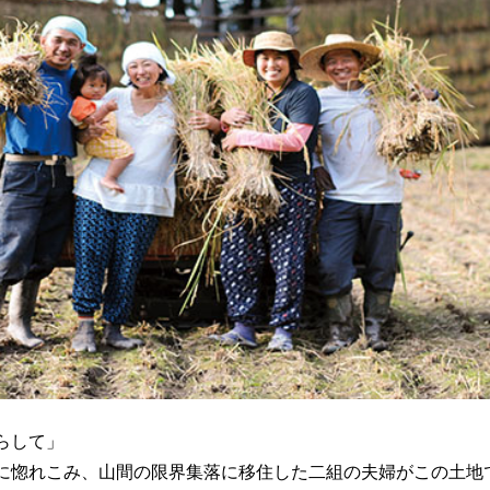
くらして」
に惚れこみ、山間の限界集落に移住した二組の夫婦がこの土地