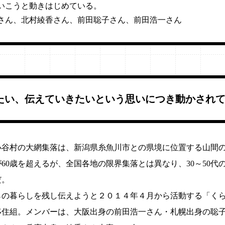
いこうと動きはじめている。
さん、北村綾香さん、前田聡子さん、前田浩一さん
たい、伝えていきたいという思いにつき動かされ
小谷村の大網集落は、新潟県糸魚川市との県境に位置する山間の
が60歳を超えるが、全国各地の限界集落とは異なり、30～50代
だ。
らの暮らしを残し伝えようと２０１４年４月から活動する「く
移住組。メンバーは、大阪出身の前田浩一さん・札幌出身の聡