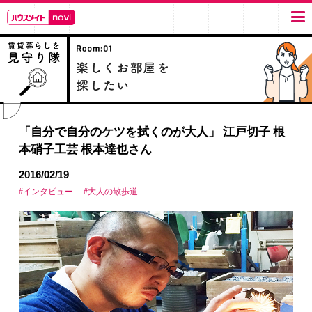
「自分で自分のケツを拭くのが大人」 江戸切子 根
本硝子工芸 根本達也さん
2016/02/19
#インタビュー
#大人の散歩道