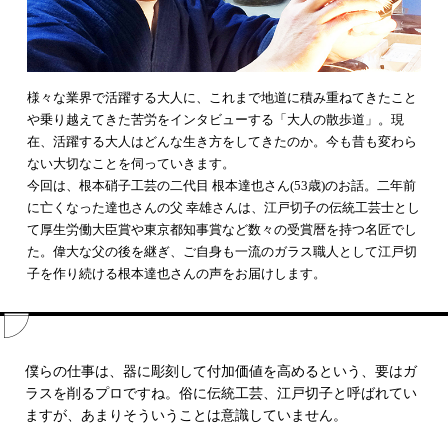
様々な業界で活躍する大人に、これまで地道に積み重ねてきたこと
や乗り越えてきた苦労をインタビューする「大人の散歩道」。現
在、活躍する大人はどんな生き方をしてきたのか。今も昔も変わら
ない大切なことを伺っていきます。
今回は、根本硝子工芸の二代目 根本達也さん(53歳)のお話。二年前
に亡くなった達也さんの父 幸雄さんは、江戸切子の伝統工芸士とし
て厚生労働大臣賞や東京都知事賞など数々の受賞暦を持つ名匠でし
た。偉大な父の後を継ぎ、ご自身も一流のガラス職人として江戸切
子を作り続ける根本達也さんの声をお届けします。
僕らの仕事は、器に彫刻して付加価値を高めるという、要はガ
ラスを削るプロですね。俗に伝統工芸、江戸切子と呼ばれてい
ますが、あまりそういうことは意識していません。