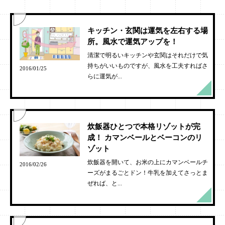
キッチン・玄関は運気を左右する場
所。風水で運気アップを！
清潔で明るいキッチンや玄関はそれだけで気
持ちがいいものですが、風水を工夫すればさ
2016/01/25
らに運気が...
炊飯器ひとつで本格リゾットが完
成！ カマンベールとベーコンのリ
ゾット
炊飯器を開いて、お米の上にカマンベールチ
2016/02/26
ーズがまるごとドン！牛乳を加えてさっとま
ぜれば、と...