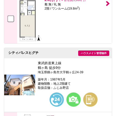
敷 無 / 礼 無
2
2階 / ワンルーム(19.8m
)
シティパレスヒグチ
ハウスメイト管理物件
東武鉄道東上線
鶴ヶ島 徒歩9分
埼玉県鶴ヶ島市大字鶴ヶ丘24-39
築年月：1987年5月
建物階数：地上2階建て
取扱店舗：ふじみ野店