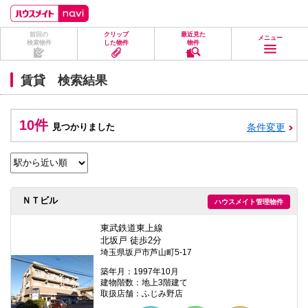
ペ
ペ
こ
こ
こ
ー
ー
こ
こ
こ
ジ
ジ
か
か
か
前回の
クリップ
最近見た
の
内
ら
ら
ら
メニュー
検索物件
した物件
物件
先
を
ヘ
本
フ
頭
移
ッ
文
ッ
に
動
ダ
に
タ
賃貸 検索結果
な
す
情
な
情
り
る
報
り
報
ま
た
に
ま
に
す。
め
な
す。
な
10件
見つかりました
条件変更
の
り
り
リ
ま
ま
ン
す。
す。
ク
で
す。
ヘ
ＮＴビル
ハウスメイト管理物件
ッ
ダ
情
東武鉄道東上線
報
北坂戸 徒歩2分
に
埼玉県坂戸市芦山町5-17
移
動
築年月：1997年10月
し
建物階数：地上3階建て
ま
取扱店舗：ふじみ野店
す