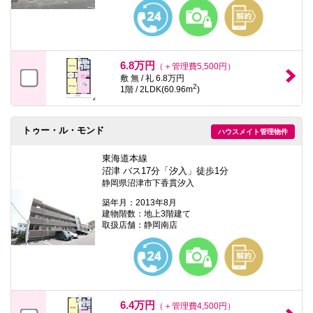
本
文
に
移
動
し
6.8万円
（＋管理費5,500円）
ま
敷 無 / 礼 6.8万円
す
2
1階 / 2LDK(60.96m
)
フ
ッ
タ
情
トゥー・ル・モンド
ハウスメイト管理物件
報
に
東海道本線
移
沼津 バス17分「汐入」徒歩1分
動
静岡県沼津市下香貫汐入
し
ま
築年月：2013年8月
す
建物階数：地上3階建て
取扱店舗：静岡南店
6.4万円
（＋管理費4,500円）