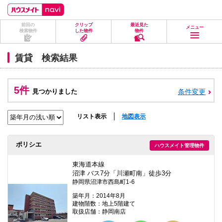
ペ
ペ
こ
こ
こ
ー
ー
こ
こ
こ
ジ
ジ
か
か
か
前回の
クリップ
最近見た
の
内
ら
ら
ら
メニュー
検索物件
した物件
物件
先
を
ヘ
本
フ
頭
移
ッ
文
ッ
に
動
ダ
に
タ
賃貸 検索結果
な
す
情
な
情
り
る
報
り
報
ま
た
に
ま
に
す。
め
な
す。
な
5件
見つかりました
条件変更
の
り
り
リ
ま
ま
ン
す。
す。
ク
リスト表示
地図表示
で
す。
ヘ
ポリシエ
ハウスメイト管理物件
ッ
ダ
情
東海道本線
報
沼津 バス7分「川瀬町南」徒歩3分
に
静岡県沼津市西島町1-6
移
動
築年月：2014年8月
し
建物階数：地上5階建て
ま
取扱店舗：静岡南店
す