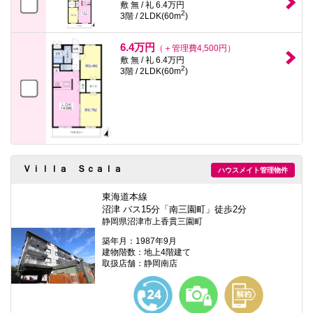
敷 無 / 礼 6.4万円
2
3階 / 2LDK(60m
)
6.4万円
（＋管理費4,500円）
敷 無 / 礼 6.4万円
2
3階 / 2LDK(60m
)
Ｖｉｌｌａ Ｓｃａｌａ
ハウスメイト管理物件
東海道本線
沼津 バス15分「南三園町」徒歩2分
静岡県沼津市上香貫三園町
築年月：1987年9月
建物階数：地上4階建て
取扱店舗：静岡南店