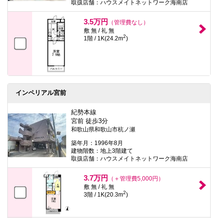
取扱店舗：ハウスメイトネットワーク海南店
3.5万円
（管理費なし）
敷 無 / 礼 無
2
1階 / 1K(24.2m
)
インペリアル宮前
紀勢本線
宮前 徒歩3分
和歌山県和歌山市杭ノ瀬
築年月：1996年8月
建物階数：地上3階建て
取扱店舗：ハウスメイトネットワーク海南店
3.7万円
（＋管理費5,000円）
敷 無 / 礼 無
2
3階 / 1K(20.3m
)