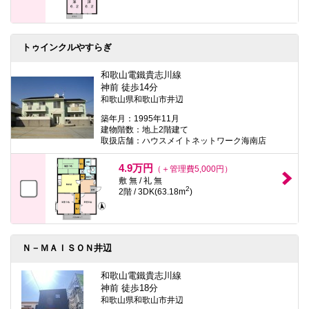
トゥインクルやすらぎ
和歌山電鐵貴志川線
神前 徒歩14分
和歌山県和歌山市井辺
築年月：1995年11月
建物階数：地上2階建て
取扱店舗：ハウスメイトネットワーク海南店
4.9万円
（＋管理費5,000円）
敷 無 / 礼 無
2
2階 / 3DK(63.18m
)
Ｎ－ＭＡＩＳＯＮ井辺
和歌山電鐵貴志川線
神前 徒歩18分
和歌山県和歌山市井辺