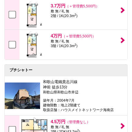
3.7万円
（＋管理費5,500円）
敷 無 / 礼 無
2
2階 / 1K(20.3m
)
4万円
（＋管理費5,500円）
敷 無 / 礼 無
2
3階 / 1K(20.3m
)
プチシャトー
和歌山電鐵貴志川線
神前 徒歩13分
和歌山県和歌山市井辺
築年月：2004年7月
建物階数：地上2階建て
取扱店舗：ハウスメイトネットワーク海南店
4.5万円
（管理費なし）
敷 無 / 礼 無
2
2階 / 2DK(43.7m
)