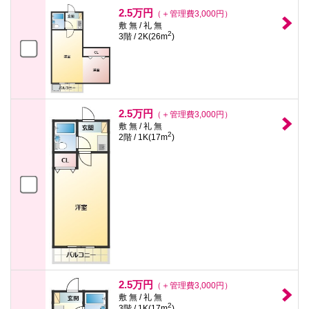
本
2.5万円
（＋管理費3,000円）
文
敷 無 / 礼 無
に
2
3階 / 2K(26m
)
移
動
し
ま
す
フ
ッ
2.5万円
（＋管理費3,000円）
タ
敷 無 / 礼 無
情
2
2階 / 1K(17m
)
報
に
移
動
し
ま
す
2.5万円
（＋管理費3,000円）
敷 無 / 礼 無
2
3階 / 1K(17m
)