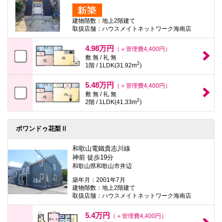
建物階数：地上2階建て
取扱店舗：ハウスメイトネットワーク海南店
4.98万円
（＋管理費4,400円）
敷 無 / 礼 無
2
1階 / 1LDK(31.92m
)
5.48万円
（＋管理費4,400円）
敷 無 / 礼 無
2
2階 / 1LDK(41.33m
)
ポワンドゥ花梨Ⅱ
和歌山電鐵貴志川線
神前 徒歩19分
和歌山県和歌山市井辺
築年月：2001年7月
建物階数：地上2階建て
取扱店舗：ハウスメイトネットワーク海南店
5.4万円
（＋管理費4,400円）