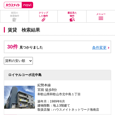
ペ
ペ
こ
こ
こ
ー
ー
こ
こ
こ
ジ
ジ
か
か
か
前回の
クリップ
最近見た
の
内
ら
ら
ら
メニュー
検索物件
した物件
物件
先
を
ヘ
本
フ
頭
移
ッ
文
ッ
に
動
ダ
に
タ
賃貸 検索結果
な
す
情
な
情
り
る
報
り
報
ま
た
に
ま
に
す。
め
な
す。
な
30件
見つかりました
条件変更
の
り
り
リ
ま
ま
ン
す。
す。
ク
で
す。
ヘ
ロイヤルコーポ北中島
ッ
ダ
情
紀勢本線
報
宮前 徒歩8分
に
和歌山県和歌山市北中島１丁目
移
動
築年月：1989年6月
し
建物階数：地上3階建て
ま
取扱店舗：ハウスメイトネットワーク海南店
す