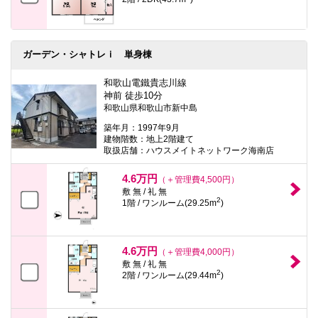
ガーデン・シャトレｉ 単身棟
和歌山電鐵貴志川線
神前 徒歩10分
和歌山県和歌山市新中島
築年月：1997年9月
建物階数：地上2階建て
取扱店舗：ハウスメイトネットワーク海南店
4.6万円
（＋管理費4,500円）
敷 無 / 礼 無
2
1階 / ワンルーム(29.25m
)
4.6万円
（＋管理費4,000円）
敷 無 / 礼 無
2
2階 / ワンルーム(29.44m
)