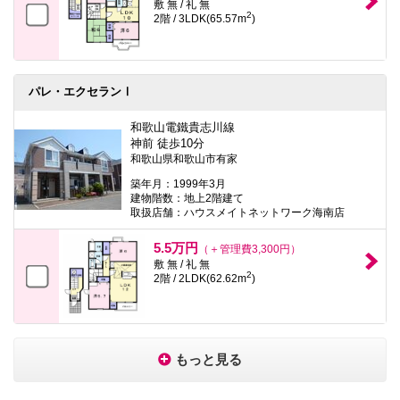
敷 無 / 礼 無
2
2階 / 3LDK(65.57m
)
パレ・エクセランⅠ
和歌山電鐵貴志川線
神前 徒歩10分
和歌山県和歌山市有家
築年月：1999年3月
建物階数：地上2階建て
取扱店舗：ハウスメイトネットワーク海南店
5.5万円
（＋管理費3,300円）
敷 無 / 礼 無
2
2階 / 2LDK(62.62m
)
もっと見る