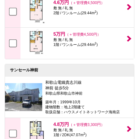
4.6万円
（＋管理費4,500円）
敷 無 / 礼 無
2
2階 / ワンルーム(29.44m
)
5万円
（＋管理費4,500円）
敷 無 / 礼 無
2
1階 / ワンルーム(29.44m
)
サンセール神前
和歌山電鐵貴志川線
神前 徒歩5分
和歌山県和歌山市神前
築年月：1999年10月
建物階数：地上2階建て
取扱店舗：ハウスメイトネットワーク海南店
4.8万円
（＋管理費3,300円）
敷 無 / 礼 無
2
1階 / 2DK(47.07m
)