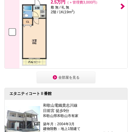
2.5万円
（＋管理費3,000円）
敷 無 / 礼 無
2
2階 / 1K(19m
)
全部屋を見る
エタニティコートⅡ番館
和歌山電鐵貴志川線
日前宮 徒歩9分
和歌山県和歌山市有家
築年月：2004年3月
建物階数：地上1階建て