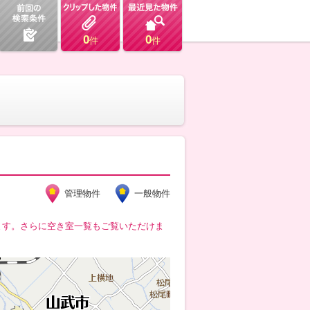
0
0
件
件
管理物件
一般物件
ます。さらに空き室一覧もご覧いただけま