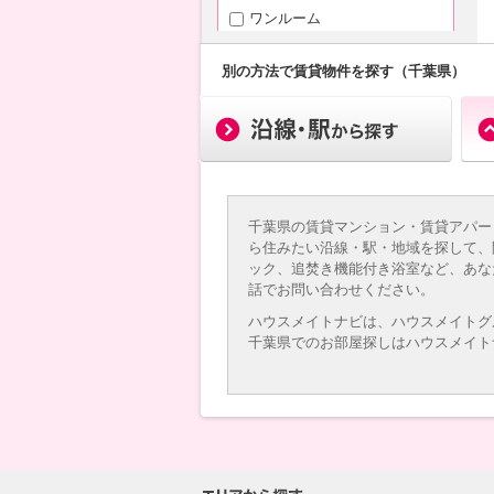
ワンルーム
1K
1DK（+S）
別の方法で賃貸物件を探す（千葉県）
1LDK（+S）
2K
2DK（+S）
2LDK（+S）
3K
3DK（+S）
千葉県の賃貸マンション・賃貸アパー
3LDK（+S）
ら住みたい沿線・駅・地域を探して、
4K以上
ック、追焚き機能付き浴室など、あな
話でお問い合わせください。
専有面積
ハウスメイトナビは、ハウスメイトグ
千葉県でのお部屋探しはハウスメイト
～
築年月
新築
3年以内
5年以内
10年以内