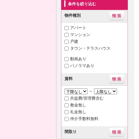
条件を絞り込む
物件種別
アパート
マンション
戸建
タウン・テラスハウス
動画あり
パノラマあり
賃料
～
共益費/管理費含む
敷金無し
礼金無し
仲介手数料無料
間取り