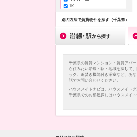
1K
1DK（+S）
1LDK（+S）
別の方法で賃貸物件を探す（千葉県）
2K
2DK（+S）
2LDK（+S）
3K
3DK（+S）
3LDK（+S）
千葉県の賃貸マンション・賃貸アパー
4K以上
ら住みたい沿線・駅・地域を探して、
ック、追焚き機能付き浴室など、あな
専有面積
話でお問い合わせください。
ハウスメイトナビは、ハウスメイトグ
千葉県でのお部屋探しはハウスメイト
～
築年月
新築
3年以内
5年以内
10年以内
15年以内
20年以内