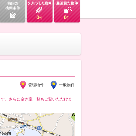
0
0
件
件
管理物件
一般物件
ます。さらに空き室一覧もご覧いただけま