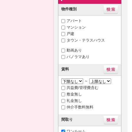
物件種別
アパート
マンション
戸建
タウン・テラスハウス
動画あり
パノラマあり
賃料
～
共益費/管理費含む
敷金無し
礼金無し
仲介手数料無料
間取り
ワンルーム