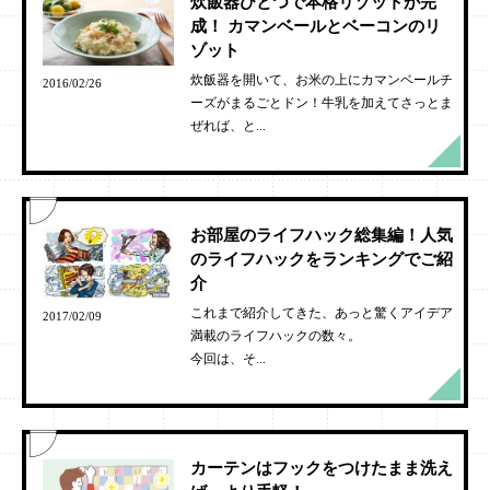
炊飯器ひとつで本格リゾットが完
成！ カマンベールとベーコンのリ
ゾット
炊飯器を開いて、お米の上にカマンベールチ
2016/02/26
ーズがまるごとドン！牛乳を加えてさっとま
ぜれば、と...
お部屋のライフハック総集編！人気
のライフハックをランキングでご紹
介
これまで紹介してきた、あっと驚くアイデア
2017/02/09
満載のライフハックの数々。
今回は、そ...
カーテンはフックをつけたまま洗え