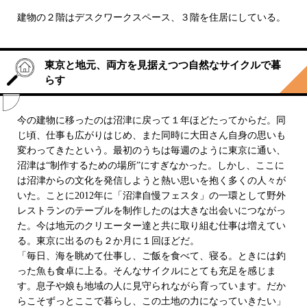
建物の２階はデスクワークスペース、３階を住居にしている。
東京と地元、両方を見据えつつ自然なサイクルで暮
らす
今の建物に移ったのは沼津に戻って１年ほどたってからだ。同
じ頃、仕事も広がりはじめ、また同時に大田さん自身の思いも
変わってきたという。最初のうちは毎週のように東京に通い、
沼津は“制作するための場所”にすぎなかった。しかし、ここに
は沼津からの文化を発信しようと熱い思いを抱く多くの人々が
いた。ことに2012年に「沼津自慢フェスタ」の一環として野外
レストランのテーブルを制作したのは大きな出会いにつながっ
た。今は地元のクリエーター達と共に取り組む仕事は増えてい
る。東京に出るのも２か月に１回ほどだ。
「毎日、海を眺めて仕事し、ご飯を食べて、寝る。ときには釣
った魚も食卓に上る。そんなサイクルにとても充足を感じま
す。息子や娘も地域の人に見守られながら育っています。だか
らこそずっとここで暮らし、この土地の力になっていきたい」