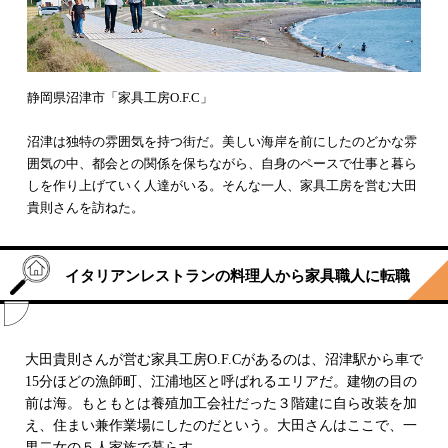
静岡県沼津市「家具工房O.F.C」
沼津は独特の雰囲気を持つ街だ。美しい海岸を前にしたのどかな雰
囲気の中、都会との関係を保ちながら、自身のペースで仕事と暮ら
しを作り上げていく人達がいる。そんな一人、家具工房を営む大田
貴則さんを訪ねた。
イタリアンレストランの料理人から家具職人に転職
大田貴則さんが営む家具工房O.F.Cがあるのは、沼津駅から車で
15分ほどの漁師町、江浦地区と呼ばれるエリアだ。建物の目の
前は海。もともとは養殖加工会社だった３階建に自ら改装を加
え、住まい兼作業場にしたのだという。大田さんはここで、一
男二女の５人家族で暮らす。