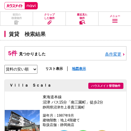
ペ
ペ
こ
こ
こ
ー
ー
こ
こ
こ
ジ
ジ
か
か
か
前回の
クリップ
最近見た
の
内
ら
ら
ら
メニュー
検索物件
した物件
物件
先
を
ヘ
本
フ
頭
移
ッ
文
ッ
に
動
ダ
に
タ
賃貸 検索結果
な
す
情
な
情
り
る
報
り
報
ま
た
に
ま
に
す。
め
な
す。
な
5件
見つかりました
条件変更
の
り
り
リ
ま
ま
ン
す。
す。
ク
リスト表示
地図表示
で
す。
ヘ
Ｖｉｌｌａ Ｓｃａｌａ
ハウスメイト管理物件
ッ
ダ
情
東海道本線
報
沼津 バス15分「南三園町」徒歩2分
に
静岡県沼津市上香貫三園町
移
動
築年月：1987年9月
し
建物階数：地上4階建て
ま
取扱店舗：静岡南店
す