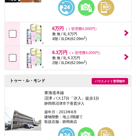
本
文
に
移
動
し
6万円
（＋管理費4,000円）
ま
敷 無 / 礼 6万円
す
2
4階 / 3LDK(62.09m
)
フ
ッ
タ
6.3万円
（＋管理費4,000円）
情
敷 無 / 礼 6.3万円
報
2
2階 / 3LDK(62.09m
)
に
移
動
し
トゥー・ル・モンド
ハウスメイト管理物件
ま
す
東海道本線
沼津 バス17分「汐入」徒歩1分
静岡県沼津市下香貫汐入
築年月：2013年8月
建物階数：地上3階建て
取扱店舗：静岡南店