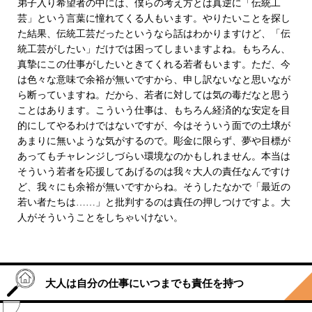
弟子入り希望者の中には、僕らの考え方とは真逆に「伝統工
芸」という言葉に憧れてくる人もいます。やりたいことを探し
た結果、伝統工芸だったというなら話はわかりますけど、「伝
統工芸がしたい」だけでは困ってしまいますよね。もちろん、
真摯にこの仕事がしたいときてくれる若者もいます。ただ、今
は色々な意味で余裕が無いですから、申し訳ないなと思いなが
ら断っていますね。だから、若者に対しては気の毒だなと思う
ことはあります。こういう仕事は、もちろん経済的な安定を目
的にしてやるわけではないですが、今はそういう面での土壌が
あまりに無いような気がするので。彫金に限らず、夢や目標が
あってもチャレンジしづらい環境なのかもしれません。本当は
そういう若者を応援してあげるのは我々大人の責任なんですけ
ど、我々にも余裕が無いですからね。そうしたなかで「最近の
若い者たちは……」と批判するのは責任の押しつけですよ。大
人がそういうことをしちゃいけない。
大人は自分の仕事にいつまでも責任を持つ