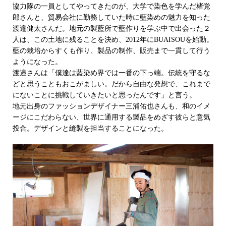
協力隊の一員としてやってきたのが、大学で染色を学んだ楮覚
郎さんと、貿易会社に勤務していた時に藍染めの魅力を知った
渡邉健太さんだ。地元の製藍所で藍作りを学ぶ中で出会った２
人は、この土地に残ることを決め、2012年にBUAISOUを始動。
藍の栽培からすくも作り、製品の制作、販売まで一貫して行う
ようになった。
渡邉さんは「僕達は藍染め界では一番の下っ端。伝統を守るな
どと思うこともおこがましい。だから自由な発想で、これまで
にないことに挑戦していきたいと思ったんです」と言う。
地元出身のファッションデザイナー三浦佑也さんも、和のイメ
ージにこだわらない、世界に通用する製品をめざす彼らと意気
投合。デザインと縫製を担当することになった。