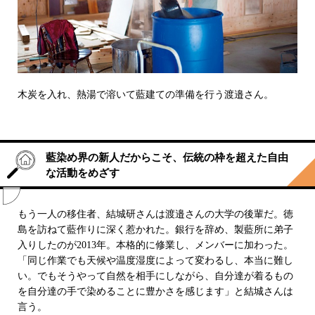
木炭を入れ、熱湯で溶いて藍建ての準備を行う渡邉さん。
藍染め界の新人だからこそ、伝統の枠を超えた自由
な活動をめざす
もう一人の移住者、結城研さんは渡邉さんの大学の後輩だ。徳
島を訪ねて藍作りに深く惹かれた。銀行を辞め、製藍所に弟子
入りしたのが2013年。本格的に修業し、メンバーに加わった。
「同じ作業でも天候や温度湿度によって変わるし、本当に難し
い。でもそうやって自然を相手にしながら、自分達が着るもの
を自分達の手で染めることに豊かさを感じます」と結城さんは
言う。