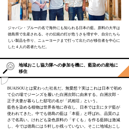
ジャパン・ブルーの名で海外にも知られる日本の藍。原料の大半は
徳島県で生産される。その伝統の灯が危うさを増す中、自分たちら
しい製品を作り、ニューヨークまで打って出たのが移住者を中心に
した４人の若者たちだ。
地域おこし協力隊への参加を機に、藍染めの産地に
移住
BUAISOUとは変わった社名だ。無愛想？実はこれは日本で初め
て公の場でジーンズを履いた白洲次郎に由来する。白洲次郎・
正子夫妻が暮らした邸宅の名が「武相荘」という。
藍色を染める植物は世界各地に存在し、日本では主にタデ藍が
使われてきた。中でも徳島の藍は「本藍」と呼ばれ、品質のよ
さで名高い。けれども染色原料の「すくも」を作る藍師は激減
し、今では徳島には５軒しか残っていない。そこに地域おこし