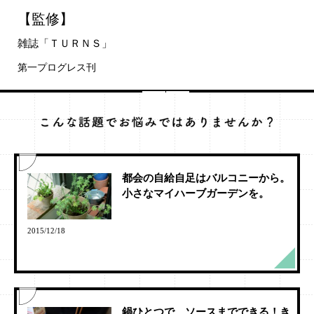
【監修】
雑誌「ＴＵＲＮＳ」
第一プログレス刊
都会の自給自足はバルコニーから。
小さなマイハーブガーデンを。
2015/12/18
鍋ひとつで、ソースまでできる！き