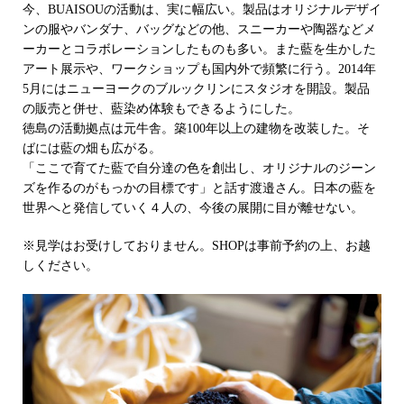
今、BUAISOUの活動は、実に幅広い。製品はオリジナルデザイ
ンの服やバンダナ、バッグなどの他、スニーカーや陶器などメ
ーカーとコラボレーションしたものも多い。また藍を生かした
アート展示や、ワークショップも国内外で頻繁に行う。2014年
5月にはニューヨークのブルックリンにスタジオを開設。製品
の販売と併せ、藍染め体験もできるようにした。
徳島の活動拠点は元牛舎。築100年以上の建物を改装した。そ
ばには藍の畑も広がる。
「ここで育てた藍で自分達の色を創出し、オリジナルのジーン
ズを作るのがもっかの目標です」と話す渡邉さん。日本の藍を
世界へと発信していく４人の、今後の展開に目が離せない。
※見学はお受けしておりません。SHOPは事前予約の上、お越
しください。